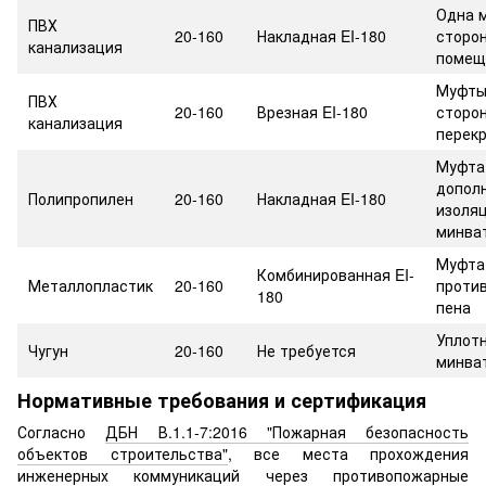
Одна 
ПВХ
20-160
Накладная EI-180
сторо
канализация
помещ
Муфты
ПВХ
20-160
Врезная EI-180
сторо
канализация
перек
Муфта
допол
Полипропилен
20-160
Накладная EI-180
изоля
минва
Муфта
Комбинированная EI-
Металлопластик
20-160
проти
180
пена
Уплот
Чугун
20-160
Не требуется
минва
Нормативные требования и сертификация
Согласно
ДБН В.1.1-7:2016 "Пожарная безопасность
объектов строительства"
, все места прохождения
инженерных коммуникаций через противопожарные