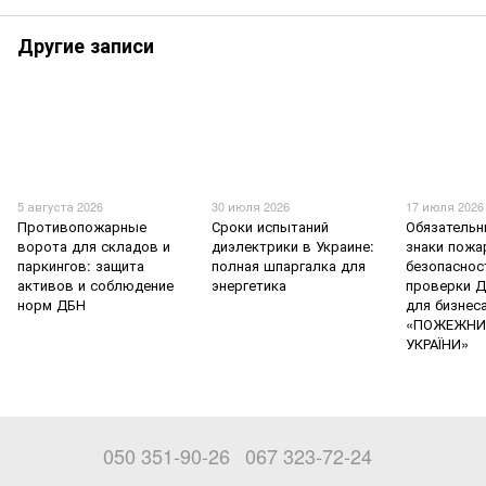
Другие записи
5 августа 2026
30 июля 2026
17 июля 2026
Противопожарные
Сроки испытаний
Обязательн
ворота для складов и
диэлектрики в Украине:
знаки пожа
паркингов: защита
полная шпаргалка для
безопаснос
активов и соблюдение
энергетика
проверки Д
норм ДБН
для бизнес
«ПОЖЕЖНИ
УКРАЇНИ»
050 351-90-26
067 323-72-24