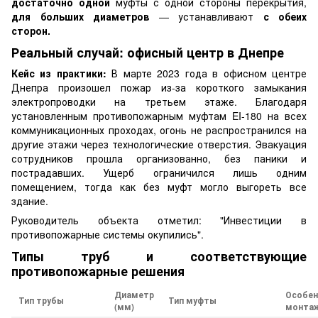
достаточно одной
муфты с одной стороны перекрытия,
для больших диаметров
— устанавливают
с обеих
сторон.
Реальный случай: офисный центр в Днепре
Кейс из практики:
В марте 2023 года в офисном центре
Днепра произошел пожар из-за короткого замыкания
электропроводки на третьем этаже. Благодаря
установленным противопожарным муфтам EI-180 на всех
коммуникационных проходах, огонь не распространился на
другие этажи через технологические отверстия. Эвакуация
сотрудников прошла организованно, без паники и
пострадавших. Ущерб ограничился лишь одним
помещением, тогда как без муфт могло выгореть все
здание.
Руководитель объекта отметил: "Инвестиции в
противопожарные системы окупились".
Типы труб и соответствующие
противопожарные решения
Диаметр
Особен
Тип трубы
Тип муфты
(мм)
монта