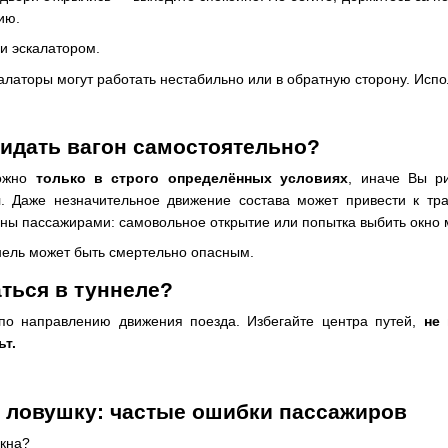
ию.
 и эскалатором.
алаторы могут работать нестабильно или в обратную сторону. Исп
идать вагон самостоятельно?
можно
только в строго определённых условиях
, иначе Вы р
я
. Даже незначительное движение состава может привести к т
аны пассажирами: самовольное открытие или попытка выбить окно 
нель может быть смертельно опасным.
ться в туннеле?
 по направлению движения поезда. Избегайте центра путей,
не 
ьт.
в ловушку: частые ошибки пассажиров
окна?