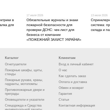
17 июля 2026
13 июля 2026
ктрики в
Обязательные журналы и знаки
Спринклерн
алка для
пожарной безопасности для
система: п
проверки ДСНС: чек-лист для
склада и п
бизнеса от компании
«ПОЖЕЖНИЙ ЗАХИСТ УКРАЇНИ»
Каталог
Клиентам
Огнетушители
Вход в личный кабинет
Пожарные шкафы, щиты,
О нас
стенды
Как сделать заказ
Пожарные рукава, краны,
Оплата и доставка
гидранты, мотопомпы
Обмен и возврат
Противопожарные двери и
преграды
Гарантия
Оповещатели и указатели
Статьи
Спецодежда и Средства
Контактная информация
индивидуальной защиты