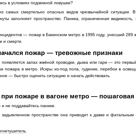
тись в условиях подземной ловушки?
з самых смертельно опасных видов чрезвычайной ситуации. В 
уты заполняет пространство. Паника, ограниченная видимость, 
нцидентов — пожар в Бакинском метро в 1995 году, унесший 289 ж
и и смерти.
 начался пожар — тревожные признаки
е появляется запах жжёной проводки, дыма или гари — это первый
ки пожара в метро. Искры из-под пола, гудение, перебои в осве
вное — быстро оценить ситуацию и начать действовать.
 при пожаре в вагоне метро — пошаговая
 и не поддавайтесь панике.
 задымленном пространстве она приводит к давке и фатальным о
огнетушитель
.