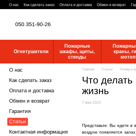
Перейти к основному контенту
О нас
Как сделать заказ
Оплата и доставка
Обмен и возврат
Га
Уставные документы
ПУБЛИЧНАЯ ОФЕРТА
Новости
050 351-90-26
Пожарные
Пожарные
Огнетушители
шкафы, щиты,
краны, г
стенды
мото
О нас
Главная
Статьи
Пожар в м
Что делать 
Как сделать заказ
жизнь
Оплата и доставка
Обмен и возврат
7 мая 2025
Гарантия
Статьи
Представьте: Вы едете в 
Контактная информация
воздухе появляется запах