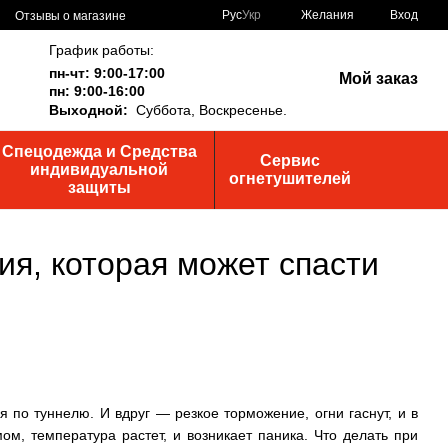
Рус
Укр
Желания
Вход
Отзывы о магазине
График работы:
пн-чт: 9:00-17:00
Мой заказ
пн: 9:00-16:00
Выходной:
Суббота,
Воскресенье.
Спецодежда и Средства
Сервис
индивидуальной
огнетушителей
защиты
ия, которая может спасти
я по туннелю. И вдруг — резкое торможение, огни гаснут, и в
ом, температура растет, и возникает паника. Что делать при