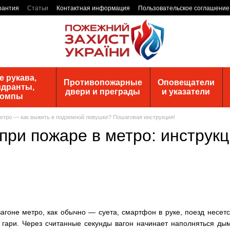
рантия
Статьи
Контактная информация
Пользовательское соглашение
 рукава,
Противопожарные
Оповещатели
идранты,
двери и преграды
и указатели
помпы
етро — как выжить в подземной ловушке? Пошаговая инструкция!
при пожаре в метро: инструкц
вагоне метро, как обычно — суета, смартфон в руке, поезд несетс
 гари. Через считанные секунды вагон начинает наполняться дым