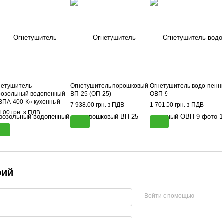
нетушитель
Огнетушитель порошковый
Огнетушитель водо-пен
розольный водопенный
ВП-25 (ОП-25)
ОВП-9
ВПА-400-К» кухонный
7 938.00 грн. з ПДВ
1 701.00 грн. з ПДВ
.00 грн. з ПДВ
рий
Войти с помощью