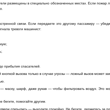
тели размещены в специально обозначенных местах. Если пожар л
о.
кстренной связи. Если передаете это другому пассажиру — убедит
игнала тревоги машинист:
кую;
ь;
до прибытия спасателей.
й кнопкой вызова только в случае угрозы — ложный вызов может з
ью.
— маску, шарф, даже рукав — чтобы фильтровать воздух. Это мо
не бегите, помогайте другим.
 двери открылись — выходите спокойно. Не бегите, держитесь за 