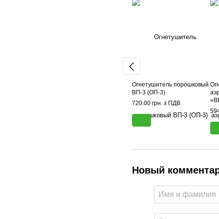
Огнетушитель порошковый
Ог
ВП-3 (ОП-3)
аэ
«В
720.00 грн. з ПДВ
594
Новый коммента