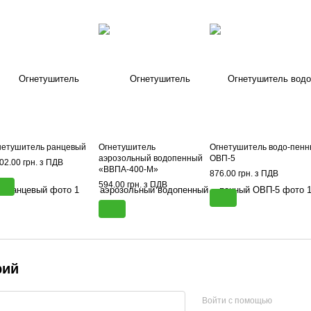
нетушитель ранцевый
Огнетушитель
Огнетушитель водо-пен
аэрозольный водопенный
ОВП-5
02.00 грн. з ПДВ
«ВВПА-400-М»
876.00 грн. з ПДВ
морозостойкий
594.00 грн. з ПДВ
рий
Войти с помощью