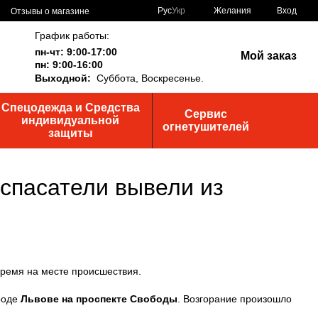
Рус
Укр
Желания
Вход
Отзывы о магазине
График работы:
пн-чт: 9:00-17:00
Мой заказ
пн: 9:00-16:00
Выходной:
Суббота,
Воскресенье.
Спецодежда и Средства
Сервис
индивидуальной
огнетушителей
защиты
 спасатели вывели из
роде
Львове на проспекте Свободы
. Возгорание произошло