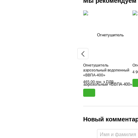
Мы рекомендуем
Огнетушитель
Ог
аэрозольный водопенный
4 9
«ВВПА-400»
465.00 грн. з ПДВ
Новый коммента