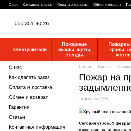
Перейти к основному контенту
О нас
Как сделать заказ
Оплата и доставка
Обмен и возврат
Га
Уставные документы
ПУБЛИЧНАЯ ОФЕРТА
Новости
050 351-90-26
Пожарные
Пожарные
Огнетушители
шкафы, щиты,
краны, г
стенды
мото
О нас
Главная
Новости
В центре
Пожар на п
Как сделать заказ
задымленно
Оплата и доставка
Обмен и возврат
10 февраля 2026
Гарантия
Статьи
Сегодня утром, 5 феврал
Контактная информация
в квартире на втором этаж