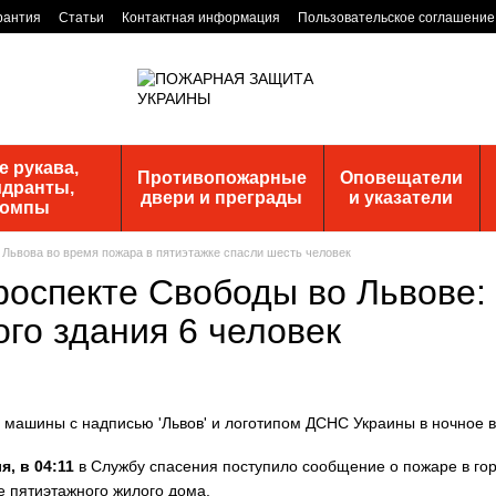
рантия
Статьи
Контактная информация
Пользовательское соглашение
 рукава,
Противопожарные
Оповещатели
идранты,
двери и преграды
и указатели
помпы
 Львова во время пожара в пятиэтажке спасли шесть человек
роспекте Свободы во Львове:
го здания 6 человек
я, в 04:11
в Службу спасения поступило сообщение о пожаре в го
е пятиэтажного жилого дома.