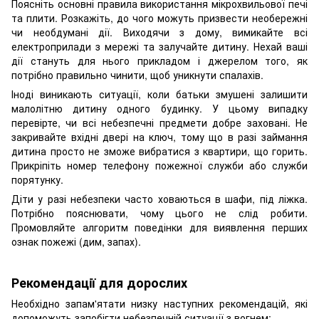
Поясніть основні правила використання мікрохвильової печі
та плити. Розкажіть, до чого можуть призвести необережні
чи необдумані дії. Виходячи з дому, вимикайте всі
електроприлади з мережі та залучайте дитину. Нехай ваші
дії стануть для нього прикладом і джерелом того, як
потрібно правильно чинити, щоб уникнути спалахів.
Іноді виникають ситуації, коли батьки змушені залишити
малолітню дитину одного будинку. У цьому випадку
перевірте, чи всі небезпечні предмети добре заховані. Не
закривайте вхідні двері на ключ, тому що в разі займання
дитина просто не зможе вибратися з квартири, що горить.
Прикріпіть номер телефону пожежної служби або служби
порятунку.
Діти у разі небезпеки часто ховаються в шафи, під ліжка.
Потрібно пояснювати, чому цього не слід робити.
Промовляйте алгоритм поведінки для виявлення перших
ознак пожежі (дим, запах).
Рекомендації для дорослих
Необхідно запам'ятати низку наступних рекомендацій, які
допоможуть запобігти небезпечній ситуації з вогнем: