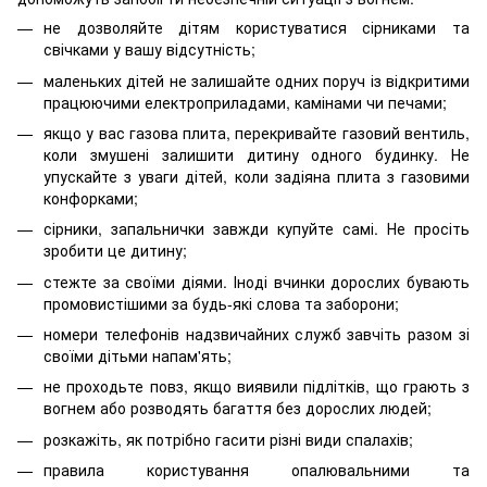
не дозволяйте дітям користуватися сірниками та
свічками у вашу відсутність;
маленьких дітей не залишайте одних поруч із відкритими
працюючими електроприладами, камінами чи печами;
якщо у вас газова плита, перекривайте газовий вентиль,
коли змушені залишити дитину одного будинку. Не
упускайте з уваги дітей, коли задіяна плита з газовими
конфорками;
сірники, запальнички завжди купуйте самі. Не просіть
зробити це дитину;
стежте за своїми діями. Іноді вчинки дорослих бувають
промовистішими за будь-які слова та заборони;
номери телефонів надзвичайних служб завчіть разом зі
своїми дітьми напам'ять;
не проходьте повз, якщо виявили підлітків, що грають з
вогнем або розводять багаття без дорослих людей;
розкажіть, як потрібно гасити різні види спалахів;
правила користування опалювальними та