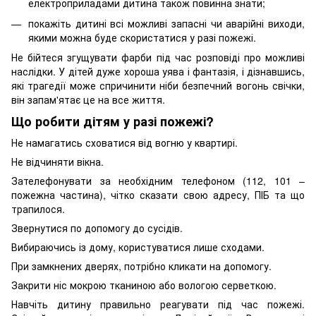
електроприладами дитина також повинна знати;
покажіть дитині всі можливі запасні чи аварійні виходи,
якими можна буде скористатися у разі пожежі.
Не бійтеся згущувати фарби під час розповіді про можливі
наслідки. У дітей дуже хороша уява і фантазія, і дізнавшись,
які трагедії може спричинити ніби безпечний вогонь свічки,
він запам'ятає це на все життя.
Що робити дітям у разі пожежі?
Не намагатись сховатися від вогню у квартирі.
Не відчиняти вікна.
Зателефонувати за необхідним телефоном (112, 101 –
пожежна частина), чітко сказати свою адресу, ПІБ та що
трапилося.
Звернутися по допомогу до сусідів.
Вибираючись із дому, користуватися лише сходами.
При замкнених дверях, потрібно кликати на допомогу.
Закрити ніс мокрою тканиною або вологою серветкою.
Навчіть дитину правильно реагувати під час пожежі.