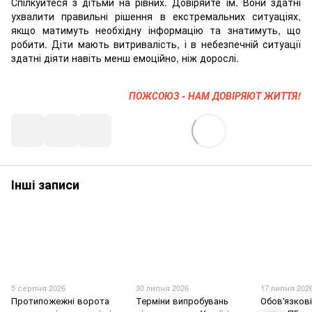
Спілкуйтеся з дітьми на рівних. Довіряйте їм. Вони здатні
ухвалити правильні рішення в екстремальних ситуаціях,
якщо матимуть необхідну інформацію та знатимуть, що
робити. Діти мають витривалість, і в небезпечній ситуації
здатні діяти навіть менш емоційно, ніж дорослі.
ПОЖСОЮЗ - НАМ ДОВІРЯЮТ ЖИТТЯ!
Інші записи
5 серпня 2026
30 липня 2026
17 липня 202
Протипожежні ворота
Терміни випробувань
Обов'язков