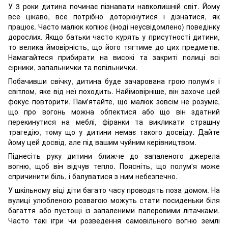
У 3 роки дитина починає пізнавати навколишній світ. Йому
все цікаво, все потрібно доторкнутися і дізнатися, як
працює. Часто малюк копіює (іноді неусвідомлено) поведінку
дорослих. Якщо батьки часто курять у присутності дитини,
то велика ймовірність, що його тягтиме до цих предметів.
Намагайтеся прибирати на високі та закриті полиці всі
сірники, запальнички та попільнички.
Побачивши свічку, дитина буде зачарована грою полум'я і
світлом, яке від неї походить. Найімовірніше, він захоче цей
фокус повторити. Пам'ятайте, що малюк зовсім не розуміє,
що про вогонь можна обпектися або що він здатний
перекинутися на меблі, фіранки та викликати страшну
трагедію, тому що у дитини немає такого досвіду. Дайте
йому цей досвід, але під вашим чуйним керівництвом.
Піднесіть руку дитини ближче до запаленого джерела
вогню, щоб він відчув тепло. Поясніть, що полум'я може
спричинити біль, і балуватися з ним небезпечно.
У шкільному віці діти багато часу проводять поза домом. На
вулиці улюбленою розвагою можуть стати посиденьки біля
багаття або пустощі із запаленими паперовими літачками.
Часто такі ігри чи розведення самовільного вогню землі