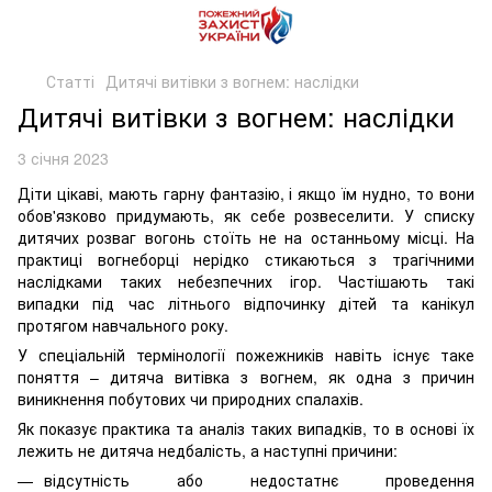
Статті
Дитячі витівки з вогнем: наслідки
Дитячі витівки з вогнем: наслідки
3 січня 2023
Діти цікаві, мають гарну фантазію, і якщо їм нудно, то вони
обов'язково придумають, як себе розвеселити. У списку
дитячих розваг вогонь стоїть не на останньому місці. На
практиці вогнеборці нерідко стикаються з трагічними
наслідками таких небезпечних ігор. Частішають такі
випадки під час літнього відпочинку дітей та канікул
протягом навчального року.
У спеціальній термінології пожежників навіть існує таке
поняття – дитяча витівка з вогнем, як одна з причин
виникнення побутових чи природних спалахів.
Як показує практика та аналіз таких випадків, то в основі їх
лежить не дитяча недбалість, а наступні причини:
відсутність або недостатнє проведення