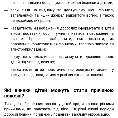
роз'яснювальних бесід щодо пожежної безпеки з дітьми;
залишення на видному та доступному місці сірників,
запальничок та інших джерел відкритого вогню, а також
легкозаймистих рідин;
нездатність чи небажання дорослих сформувати в дітей
віком достатній обсяг умінь і навиків поводження з
вогнем. Простіше заборонити, ніж показати, як
правильно користуватися сірниками, газовою плитою та
електроприладами;
відсутність можливості організувати дозвілля своїх
дітей під час відпочинку;
нездатність дітей практично застосовувати знання у
тому, як слід поводитися у разі виникнення пожежі.
Які вчинки дітей можуть стати причиною
пожежі?
Тяга до небезпечних розваг у дітей продиктована різними
причинами, які залежать від віку. І в різні вікові періоди
дорослі повинні по-різному подавати важливу інформацію.