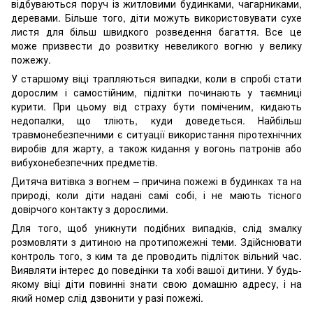
відбуваються поруч із житловими будинками, чагарниками,
деревами. Більше того, діти можуть використовувати сухе
листя для більш швидкого розведення багаття. Все це
може призвести до розвитку невеликого вогню у велику
пожежу.
У старшому віці трапляються випадки, коли в спробі стати
дорослим і самостійним, підлітки починають у таємниці
курити. При цьому від страху бути поміченим, кидають
недопалки, що тліють, куди доведеться. Найбільш
травмонебезпечними є ситуації використання піротехнічних
виробів для жарту, а також кидання у вогонь патронів або
вибухонебезпечних предметів.
Дитяча витівка з вогнем – причина пожежі в будинках та на
природі, коли діти надані самі собі, і не мають тісного
довірчого контакту з дорослими.
Для того, щоб уникнути подібних випадків, слід змалку
розмовляти з дитиною на протипожежні теми. Здійснювати
контроль того, з ким та де проводить підліток вільний час.
Виявляти інтерес до поведінки та хобі вашої дитини. У будь-
якому віці діти повинні знати свою домашню адресу, і на
який номер слід дзвонити у разі пожежі.