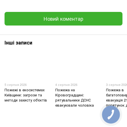
Новий коментар
Інші записи
5 серпня 2026
4 серпня 2026
3 серпня 202
Пожежі в екосистемах
Пожежа на
Пожежа в
Київщини: загрози та
Кіровоградщині:
багатоповер
методи захисту об'єктів
рятувальники ДСНС
евакуація 2
евакуювали чоловіка
порятунок 