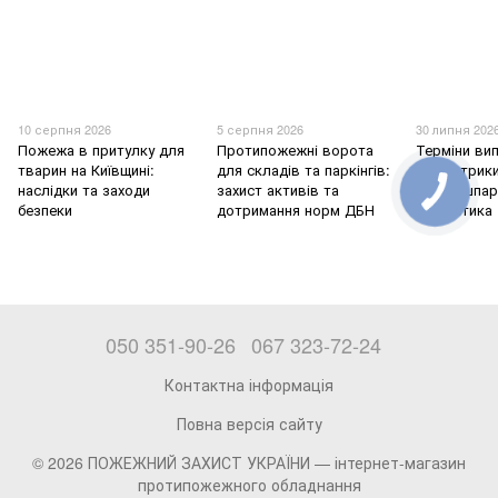
10 серпня 2026
5 серпня 2026
30 липня 202
Пожежа в притулку для
Протипожежні ворота
Терміни ви
тварин на Київщині:
для складів та паркінгів:
діелектрики
наслідки та заходи
захист активів та
повна шпар
безпеки
дотримання норм ДБН
енергетика
050 351-90-26
067 323-72-24
Контактна інформація
Повна версія сайту
© 2026 ПОЖЕЖНИЙ ЗАХИСТ УКРАЇНИ —
інтернет-магазин
протипожежного обладнання