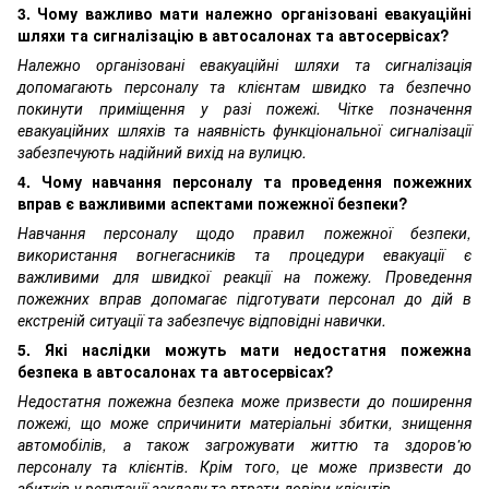
3. Чому важливо мати належно організовані евакуаційні
шляхи та сигналізацію в автосалонах та автосервісах?
Належно організовані евакуаційні шляхи та сигналізація
допомагають персоналу та клієнтам швидко та безпечно
покинути приміщення у разі пожежі. Чітке позначення
евакуаційних шляхів та наявність функціональної сигналізації
забезпечують надійний вихід на вулицю.
4. Чому навчання персоналу та проведення пожежних
вправ є важливими аспектами пожежної безпеки?
Навчання персоналу щодо правил пожежної безпеки,
використання вогнегасників та процедури евакуації є
важливими для швидкої реакції на пожежу. Проведення
пожежних вправ допомагає підготувати персонал до дій в
екстреній ситуації та забезпечує відповідні навички.
5. Які наслідки можуть мати недостатня пожежна
безпека в автосалонах та автосервісах?
Недостатня пожежна безпека може призвести до поширення
пожежі, що може спричинити матеріальні збитки, знищення
автомобілів, а також загрожувати життю та здоров'ю
персоналу та клієнтів. Крім того, це може призвести до
збитків у репутації закладу та втрати довіри клієнтів.