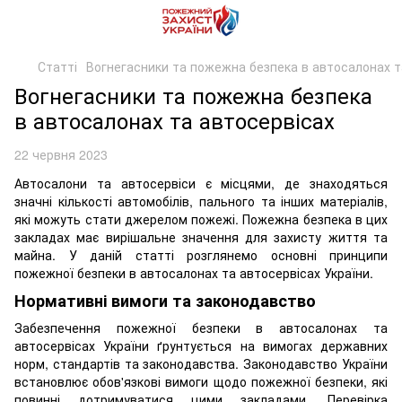
Статті
Вогнегасники та пожежна безпека в автосалонах т
Вогнегасники та пожежна безпека
в автосалонах та автосервісах
22 червня 2023
Автосалони та автосервіси є місцями, де знаходяться
значні кількості автомобілів, пального та інших матеріалів,
які можуть стати джерелом пожежі. Пожежна безпека в цих
закладах має вирішальне значення для захисту життя та
майна. У даній статті розглянемо основні принципи
пожежної безпеки в автосалонах та автосервісах України.
Нормативні вимоги та законодавство
Забезпечення пожежної безпеки в автосалонах та
автосервісах України ґрунтується на вимогах державних
норм, стандартів та законодавства. Законодавство України
встановлює обов'язкові вимоги щодо пожежної безпеки, які
повинні дотримуватися цими закладами. Перевірка