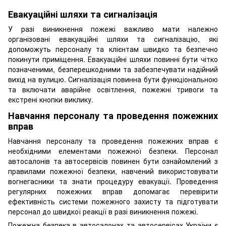
Евакуаційні шляхи та сигналізація
У разі виникнення пожежі важливо мати належно
організовані евакуаційні шляхи та сигналізацію, які
допоможуть персоналу та клієнтам швидко та безпечно
покинути приміщення. Евакуаційні шляхи повинні бути чітко
позначеними, безперешкодними та забезпечувати надійний
вихід на вулицю. Сигналізація повинна бути функціональною
та включати аварійне освітлення, пожежні тривоги та
екстрені кнопки виклику.
Навчання персоналу та проведення пожежних
вправ
Навчання персоналу та проведення пожежних вправ є
необхідними елементами пожежної безпеки. Персонал
автосалонів та автосервісів повинен бути ознайомлений з
правилами пожежної безпеки, навчений використовувати
вогнегасники та знати процедуру евакуації. Проведення
регулярних пожежних вправ допомагає перевірити
ефективність системи пожежного захисту та підготувати
персонал до швидкої реакції в разі виникнення пожежі.
Пожежна безпека в автосалонах та автосервісах України є