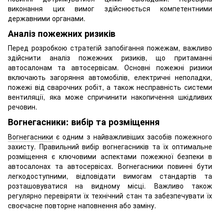
виконання цих вимог здійснюється компетентними
державними органами.
Аналіз пожежних ризиків
Перед розробкою стратегій запобігання пожежам, важливо
здійснити аналіз пожежних ризиків, що притаманні
автосалонам та автосервісам. Основні пожежні ризики
включають загоряння автомобілів, електричні неполадки,
пожежі від сварочних робіт, а також несправність системи
вентиляції, яка може спричинити накопичення шкідливих
речовин.
Вогнегасники: вибір та розміщення
Вогнегасники
є одним з найважливіших засобів пожежного
захисту. Правильний вибір вогнегасників та їх оптимальне
розміщення є ключовими аспектами пожежної безпеки в
автосалонах та автосервісах. Вогнегасники повинні бути
легкодоступними, відповідати вимогам стандартів та
розташовуватися на видному місці. Важливо також
регулярно перевіряти їх технічний стан та забезпечувати їх
своєчасне повторне наповнення або заміну.