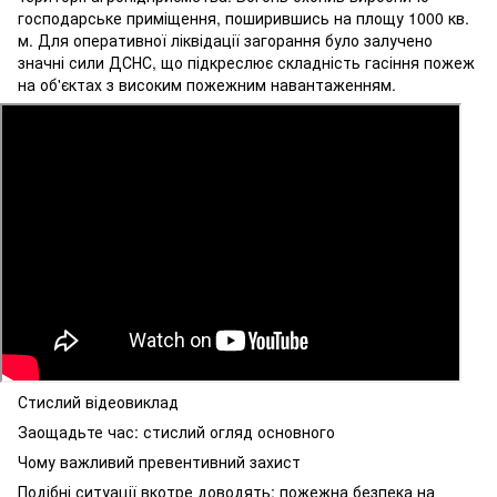
господарське приміщення, поширившись на площу 1000 кв.
м. Для оперативної ліквідації загорання було залучено
значні сили ДСНС, що підкреслює складність гасіння пожеж
на об'єктах з високим пожежним навантаженням.
Стислий відеовиклад
Заощадьте час: стислий огляд основного
Чому важливий превентивний захист
Подібні ситуації вкотре доводять: пожежна безпека на