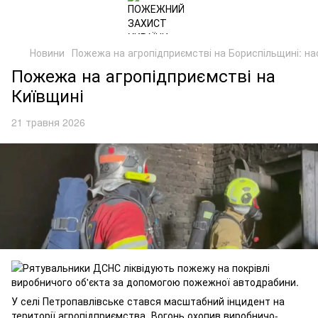
Новини
Пожежа на агропідприємстві на Бориспільщині: на
Пожежа на агропідприємстві на
Київщині
21 травня 2026
У селі Петропавлівське стався масштабний інцидент на
території агропідприємства. Вогонь охопив виробничо-