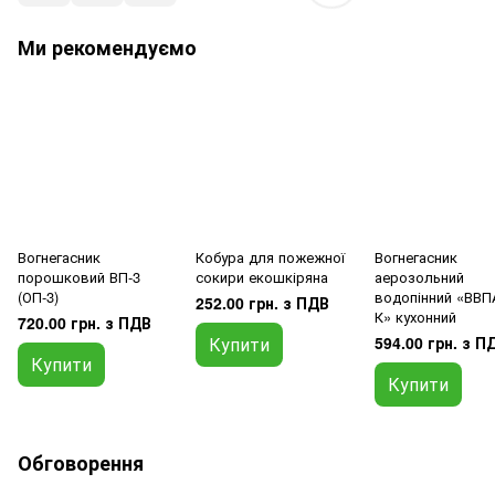
Ми рекомендуємо
Вогнегасник
Кобура для пожежної
Вогнегасник
порошковий ВП-3
сокири екошкіряна
аерозольний
(ОП-3)
водопінний «ВВПА
252.00 грн. з ПДВ
К» кухонний
720.00 грн. з ПДВ
Купити
594.00 грн. з П
Купити
Купити
Обговорення