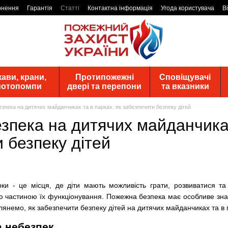
рнення
Гарантія
Статті
Контактна інформація
Угода користувача
В
ави, крани,
Протипожежні
Сповіщувачі
 мотопомпи
двері та перепони
та вказники
зпека на дитячих майданчиках та в парках: як забезпечити безпеку дітей
пека на дитячих майданчиках
 безпеку дітей
ки - це місця, де діти мають можливість грати, розвиватися та
ю частиною їх функціонування. Пожежна безпека має особливе знач
озглянемо, як забезпечити безпеку дітей на дитячих майданчиках та в 
а небезпек