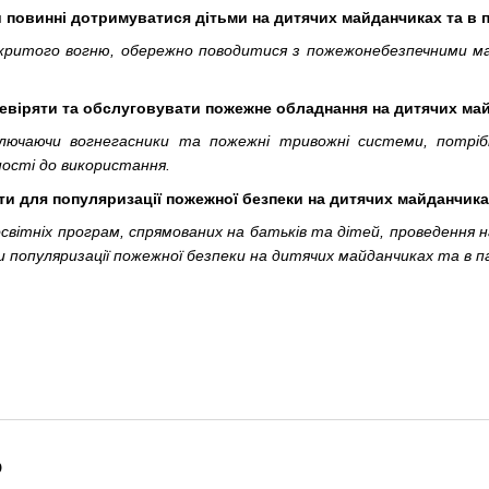
и повинні дотримуватися дітьми на дитячих майданчиках та в
дкритого вогню, обережно поводитися з пожежонебезпечними ма
ревіряти та обслуговувати пожежне обладнання на дитячих май
лючаючи вогнегасники та пожежні тривожні системи, потрібн
ності до використання.
ти для популяризації пожежної безпеки на дитячих майданчика
освітніх програм, спрямованих на батьків та дітей, проведення 
популяризації пожежної безпеки на дитячих майданчиках та в п
о