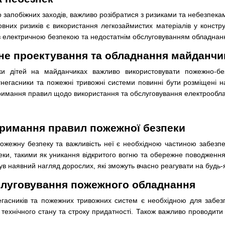
 запобіжних заходів, важливо розібратися з ризиками та небезпек
вних ризиків є використання легкозаймистих матеріалів у констру
і з електричною безпекою та недостатнім обслуговуванням обладнан
не проектування та обладнання майданчи
и дітей на майданчиках важливо використовувати пожежно-безп
огнегасники та пожежні тривожні системи повинні бути розміщені 
отримання правил щодо використання та обслуговування електрообл
тримання правил пожежної безпеки
ожежну безпеку та важливість неї є необхідною частиною забезпе
ки, такими як уникання відкритого вогню та обережне поводженн
в наявний нагляд дорослих, які зможуть вчасно реагувати на будь-я
слуговування пожежного обладнання
егасників та пожежних тривожних систем є необхідною для забезп
їх технічного стану та строку придатності. Також важливо проводит