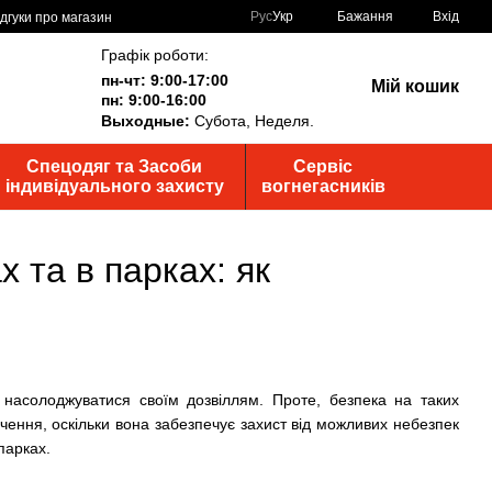
Рус
Укр
Бажання
Вхід
ідгуки про магазин
Графік роботи:
пн-чт: 9:00-17:00
Мій кошик
пн: 9:00-16:00
Выходные:
Субота, Неделя.
Спецодяг та Засоби
Сервіс
індивідуального захисту
вогнегасників
 та в парках: як
 насолоджуватися своїм дозвіллям. Проте, безпека на таких
ення, оскільки вона забезпечує захист від можливих небезпек
парках.