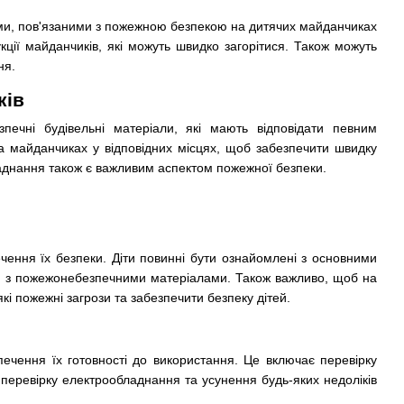
ами, пов'язаними з пожежною безпекою на дитячих майданчиках
кції майданчиків, які можуть швидко загорітися. Також можуть
ня.
ків
ечні будівельні матеріали, які мають відповідати певним
на майданчиках у відповідних місцях, щоб забезпечити швидку
аднання також є важливим аспектом пожежної безпеки.
чення їх безпеки. Діти повинні бути ознайомлені з основними
я з пожежонебезпечними матеріалами. Також важливо, щоб на
кі пожежні загрози та забезпечити безпеку дітей.
ечення їх готовності до використання. Це включає перевірку
и перевірку електрообладнання та усунення будь-яких недоліків