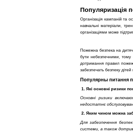
Популяризація п
Організація кампаній та о
навчальні матеріали, трен
організаціями може підтри
Пожежна безпека на дитяч
бути небезпечними, тому 
дотримання правил пожежн
забезпечать безпеку дітей 
Популярны питання пр
1. Які основні ризики п
Основні ризики включаю
недостатнє обслуговуван
2. Яким чином можна за
Для забезпечення безпе
системи, а також дотрим