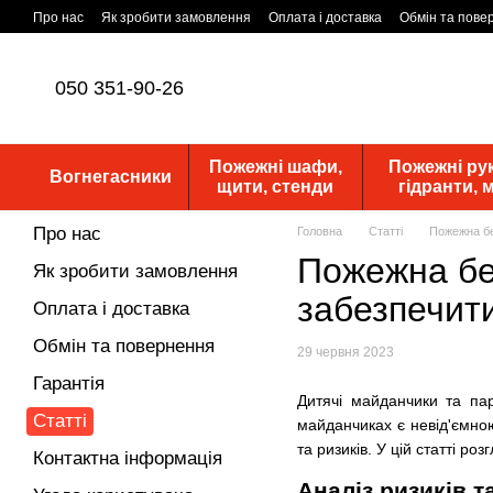
Перейти до основного контенту
Про нас
Як зробити замовлення
Оплата і доставка
Обмін та пове
Статутні документи
ПУБЛІЧНА ОФЕРТА
Новини
050 351-90-26
Пожежні шафи,
Пожежні рук
Вогнегасники
щити, стенди
гідранти,
Про нас
Головна
Статті
Пожежна бе
Пожежна без
Як зробити замовлення
забезпечити
Оплата і доставка
Обмін та повернення
29 червня 2023
Гарантія
Дитячі майданчики та пар
Статті
майданчиках є невід'ємно
та ризиків. У цій статті р
Контактна інформація
Аналіз ризиків т