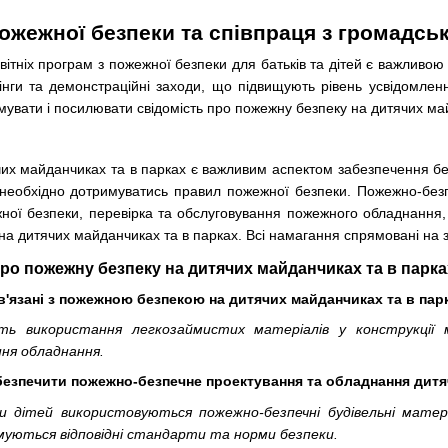
ожежної безпеки та співпраця з громадсь
світніх програм з пожежної безпеки для батьків та дітей є важлив
інги та демонстраційні заходи, що підвищують рівень усвідомленн
мувати і посилювати свідомість про пожежну безпеку на дитячих ма
их майданчиках та в парках є важливим аспектом забезпечення без
необхідно дотримуватись правил пожежної безпеки. Пожежно-безп
ої безпеки, перевірка та обслуговування пожежного обладнання, а
на дитячих майданчиках та в парках. Всі намагання спрямовані на за
о пожежну безпеку на дитячих майданчиках та в парка
ов'язані з пожежною безпекою на дитячих майданчиках та в пар
ть використання легкозаймистих матеріалів у конструкції 
ня обладнання.
безпечити пожежно-безпечне проектування та обладнання дит
ки дітей використовуються пожежно-безпечні будівельні мат
уються відповідні стандарти та норми безпеки.