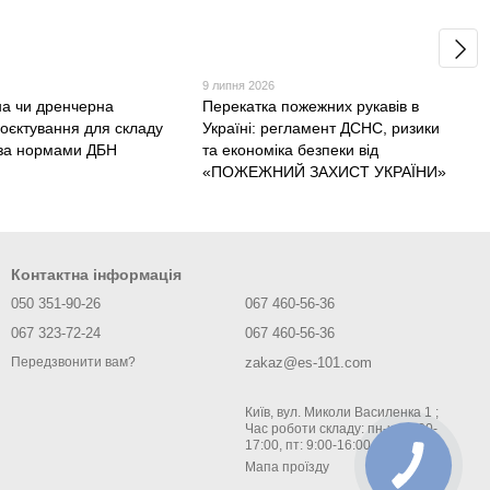
9 липня 2026
а чи дренчерна
Перекатка пожежних рукавів в
роєктування для складу
Україні: регламент ДСНС, ризики
у за нормами ДБН
та економіка безпеки від
«ПОЖЕЖНИЙ ЗАХИСТ УКРАЇНИ»
Контактна інформація
050 351-90-26
067 460-56-36
067 323-72-24
067 460-56-36
zakaz@es-101.com
Передзвонити вам?
Київ, вул. Миколи Василенка 1 ;
Час роботи складу: пн-чт: 9:00-
17:00, пт: 9:00-16:00
Мапа проїзду