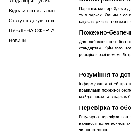
Угода користувача
Перш ніж ми перейдемо до
Відгуки про магазин
та в парках. Одним з осно
Статутні документи
існувати ризики, пов'язан
ПУБЛІЧНА ОФЕРТА
Пожежно-безпеч
Новини
Для забезпечення безпек
стандартам. Крім того, в
реакцію в разі пожежі. Д
Розуміння та до
Інформування дітей про п
правилами пожежної безпе
майданчиках та в парках бу
Перевірка та об
Регулярна перевірка вогн
наявності вогнегасників, 
чи пошкоджень.