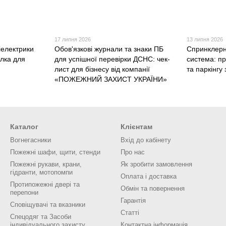
17 липня 2026
13 липня 2026
іелектрики
Обов'язкові журнали та знаки ПБ
Спринклерн
алка для
для успішної перевірки ДСНС: чек-
система: п
лист для бізнесу від компанії
та паркінг
«ПОЖЕЖНИЙ ЗАХИСТ УКРАЇНИ»
Каталог
Клієнтам
Вогнегасники
Вхід до кабінету
Пожежні шафи, щити, стенди
Про нас
Пожежні рукави, крани,
Як зробити замовлення
гідранти, мотопомпи
Оплата і доставка
Протипожежні двері та
Обмін та повернення
перепони
Гарантія
Сповіщувачі та вказники
Статті
Спецодяг та Засоби
індивідуального захисту
Контактна інформація