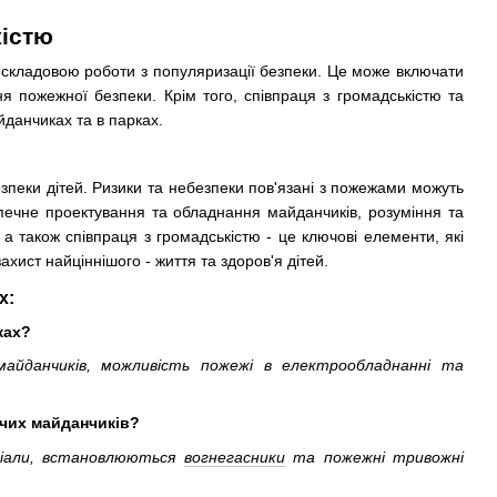
кістю
ою складовою роботи з популяризації безпеки. Це може включати
я пожежної безпеки. Крім того, співпраця з громадськістю та
йданчиках та в парках.
пеки дітей. Ризики та небезпеки пов'язані з пожежами можуть
ечне проектування та обладнання майданчиків, розуміння та
 також співпраця з громадськістю - це ключові елементи, які
хист найціннішого - життя та здоров'я дітей.
х:
ках?
майданчиків, можливість пожежі в електрообладнанні та
ячих майданчиків?
еріали, встановлюються
вогнегасники
та пожежні тривожні