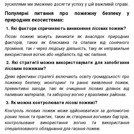
зусиллями ми зможемо досягти успіху у цій важливій справі.
Популярні питання про пожежну безпеку у
природних екосистемах:
1. Які фактори спричиняють виникнення лісових пожеж?
Лісові пожежі можуть виникати як внаслідок природних
факторів, таких як блискавка та спалахи від сонячного
проміння, так і через людську діяльність, таку як неправильне
використання вогню або недбалість під час паління.
2. Які стратегії можна використовувати для запобігання
лісовим пожежам?
Деякі ефективні стратегії включають освіту громадськості про
пожежну безпеку, моніторинг та раннє виявлення пожеж,
превентивні заходи, такі як очищення лісових ділянок від
паливних матеріалів, та заборону вогню у вразливих районах.
3. Як можна контролювати лісові пожежі?
Контроль лісових пожеж може здійснюватися за допомогою
різних технік та практик, таких як створення вогневих бар'єрів,
контрольоване використання вогню та використання
спеціалізованого обладнання для гасіння пожеж.