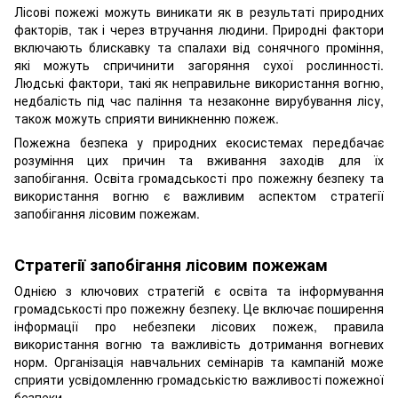
Лісові пожежі можуть виникати як в результаті природних
факторів, так і через втручання людини. Природні фактори
включають блискавку та спалахи від сонячного проміння,
які можуть спричинити загоряння сухої рослинності.
Людські фактори, такі як неправильне використання вогню,
недбалість під час паління та незаконне вирубування лісу,
також можуть сприяти виникненню пожеж.
Пожежна безпека у природних екосистемах передбачає
розуміння цих причин та вживання заходів для їх
запобігання. Освіта громадськості про пожежну безпеку та
використання вогню є важливим аспектом стратегії
запобігання лісовим пожежам.
Стратегії запобігання лісовим пожежам
Однією з ключових стратегій є освіта та інформування
громадськості про пожежну безпеку. Це включає поширення
інформації про небезпеки лісових пожеж, правила
використання вогню та важливість дотримання вогневих
норм. Організація навчальних семінарів та кампаній може
сприяти усвідомленню громадськістю важливості пожежної
безпеки.