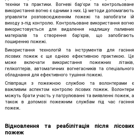
техніки та практики. Вогневі бар'єри та контрольоване
використання вогню є одними з них. Ці методи допомагають
управляти розповсюдженням пожежі та запобігати їй
виходу з-під контролю. Контрольоване використання вогню
використовується для видалення надлишку паливних
матеріалів та створення бар'єрів, що запобігають
поширенню пожежі.
Використання технологій та інструментів для гасіння
лісових пожеж є ще однією ефективною практикою. Це
може включати використання пожежних літаків,
гелікоптерів, автоматичних вогнегасників та спеціального
обладнання для ефективного тушіння пожежі.
Співпраця з пожежною службою та волонтерами є
важливим аспектом контролю лісових пожеж. Волонтери
можуть брати участь у патрулюванні та виявленні пожеж, а
також в допомозі пожежним службам під час гасіння
пожеж.
Відновлення та реабілітація після лісових
пожеж