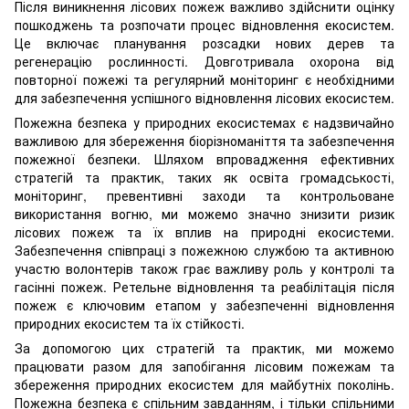
Після виникнення лісових пожеж важливо здійснити оцінку
пошкоджень та розпочати процес відновлення екосистем.
Це включає планування розсадки нових дерев та
регенерацію рослинності. Довготривала охорона від
повторної пожежі та регулярний моніторинг є необхідними
для забезпечення успішного відновлення лісових екосистем.
Пожежна безпека у природних екосистемах є надзвичайно
важливою для збереження біорізноманіття та забезпечення
пожежної безпеки. Шляхом впровадження ефективних
стратегій та практик, таких як освіта громадськості,
моніторинг, превентивні заходи та контрольоване
використання вогню, ми можемо значно знизити ризик
лісових пожеж та їх вплив на природні екосистеми.
Забезпечення співпраці з пожежною службою та активною
участю волонтерів також грає важливу роль у контролі та
гасінні пожеж. Ретельне відновлення та реабілітація після
пожеж є ключовим етапом у забезпеченні відновлення
природних екосистем та їх стійкості.
За допомогою цих стратегій та практик, ми можемо
працювати разом для запобігання лісовим пожежам та
збереження природних екосистем для майбутніх поколінь.
Пожежна безпека є спільним завданням, і тільки спільними