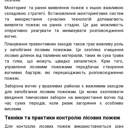
Моніторинг та рання виявлення пожеж є іншою важливою
складовою стратегії. Встановлення моніторингових систем
та використання сучасних технологій допомагають
виявляти пожежі на ранніх стадіях. Це дає можливість
оперативно реагувати та мінімізувати розповсюдження
вогню.
Планування превентивних заходів також грає важливу роль
у запобіганні лісовим пожежам. Це охоплює очищення
лісових ділянок від паливних матеріалів, таких як суха трава
та гілки, що можуть швидко запалитися. Крім того,
управління лісовими пожежами передбачає створення
вогневих бар'єрів, які перешкоджають розповсюдженню
пожежі.
Заборона вогню у вразливих районах є важливим заходом
для запобігання лісовим пожежам. Це може охоплювати
введення тимчасових заборон на використання вогню під
час сухих періодів, коли ризик загоряння є особливо
високим.
Техніки та практики контролю лісових пожеж
Для контролю лісових пожеж використовуються різні