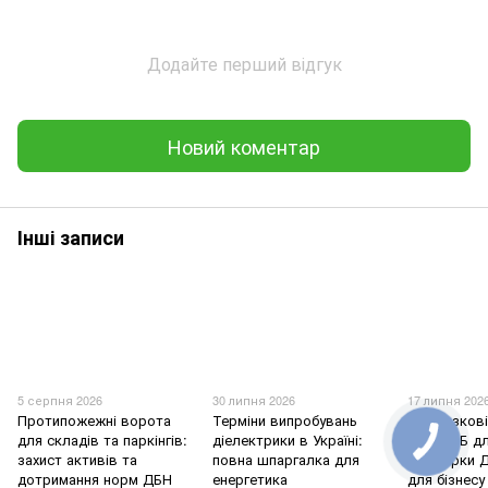
Додайте перший відгук
Новий коментар
Інші записи
5 серпня 2026
30 липня 2026
17 липня 202
Протипожежні ворота
Терміни випробувань
Обов'язков
для складів та паркінгів:
діелектрики в Україні:
знаки ПБ дл
захист активів та
повна шпаргалка для
перевірки 
дотримання норм ДБН
енергетика
для бізнесу