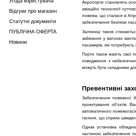
Угода користувача
Аеропорти становлять особ
авіаційні технології сутт
Відгуки про магазин
пожежа, що сталася в Хітр
Статутні документи
забезпечення безпеки паса
ПУБЛІЧНА ОФЕРТА
Залізниці також стикають
займання у вагонах ванта
Новини
пасажирів, які потребують 
Порти також мають свої по
поводження з небезпечним
можуть бути складними для
Превентивні зах
Забезпечення пожежної б
проектування об'єктів. 
автоматичного пожежогасі
гасіння, що сприяє швидк
Однак установка обладна
частиною забезпечення їх