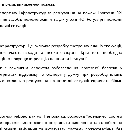
ють ризик виникнення пожежі.
спортних інфраструктур та реагування на пожежні загрози. Усі
ння засобів пожежогасіння та дій у разі НС. Регулярні пожежні
ечні ситуації.
нфраструктур. Це включає розробку екстрених планів евакуації,
означають виходи та шляхи евакуації. Крім того, необхідно
ії та покращити реакцію на пожежні ситуації.
ж є важливим аспектом забезпечення пожежної безпеки у
тримати підтримку та експертну думку при розробці планів
них навчань з реагування на пожежні ситуації сприяють більш
спортних інфраструктур. Наприклад, розробка "розумних" систем
 алгоритмів, може значно покращити виявлення та запобігання
і ознаки займання та активувати системи пожежогасіння без