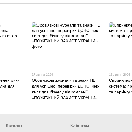
17 липня 2026
13 липня 2026
іелектрики
Обов'язкові журнали та знаки ПБ
Спринклерн
алка для
для успішної перевірки ДСНС: чек-
система: п
лист для бізнесу від компанії
та паркінг
«ПОЖЕЖНИЙ ЗАХИСТ УКРАЇНИ»
Каталог
Клієнтам