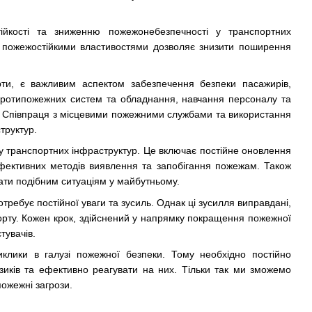
тійкості та зниженню пожежонебезпечності у транспортних
и пожежостійкими властивостями дозволяє знизити поширення
рти, є важливим аспектом забезпечення безпеки пасажирів,
 протипожежних систем та обладнання, навчання персоналу та
зи. Співпраця з місцевими пожежними службами та використання
труктур.
у транспортних інфраструктур. Це включає постійне оновлення
фективних методів виявлення та запобігання пожежам. Також
ати подібним ситуаціям у майбутньому.
ребує постійної уваги та зусиль. Однак ці зусилля виправдані,
орту. Кожен крок, здійснений у напрямку покращення пожежної
тувачів.
клики в галузі пожежної безпеки. Тому необхідно постійно
иків та ефективно реагувати на них. Тільки так ми зможемо
пожежні загрози.