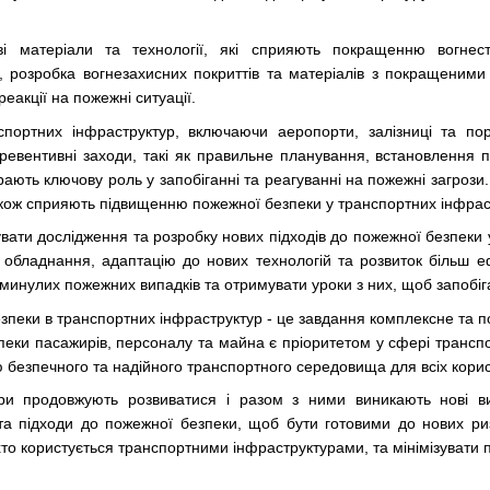
і матеріали та технології, які сприяють покращенню вогнес
, розробка вогнезахисних покриттів та матеріалів з покращеним
еакції на пожежні ситуації.
портних інфраструктур, включаючи аеропорти, залізниці та по
Превентивні заходи, такі як правильне планування, встановлення
грають ключову роль у запобіганні та реагуванні на пожежні загро
акож сприяють підвищенню пожежної безпеки у транспортних інфрас
ати дослідження та розробку нових підходів до пожежної безпеки 
обладнання, адаптацію до нових технологій та розвиток більш е
минулих пожежних випадків та отримувати уроки з них, щоб запобіг
пеки в транспортних інфраструктур - це завдання комплексне та пот
пеки пасажирів, персоналу та майна є пріоритетом у сфері трансп
 безпечного та надійного транспортного середовища для всіх корис
ури продовжують розвиватися і разом з ними виникають нові ви
а підходи до пожежної безпеки, щоб бути готовими до нових риз
хто користується транспортними інфраструктурами, та мінімізувати 