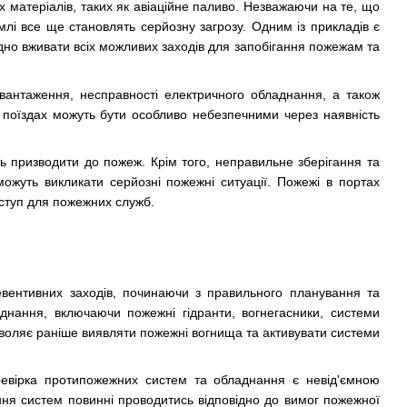
 матеріалів, таких як авіаційне паливо. Незважаючи на те, що
емлі все ще становлять серйозну загрозу. Одним із прикладів є
ідно вживати всіх можливих заходів для запобігання пожежам та
вантаження, несправності електричного обладнання, а також
в поїздах можуть бути особливо небезпечними через наявність
ь призводити до пожеж. Крім того, неправильне зберігання та
ожуть викликати серйозні пожежні ситуації. Пожежі в портах
оступ для пожежних служб.
евентивних заходів, починаючи з правильного планування та
днання, включаючи пожежні гідранти, вогнегасники, системи
воляє раніше виявляти пожежні вогнища та активувати системи
ревірка протипожежних систем та обладнання є невід'ємною
ння систем повинні проводитись відповідно до вимог пожежної