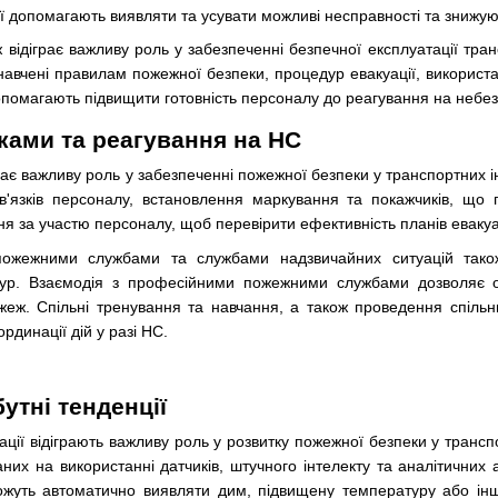
ції допомагають виявляти та усувати можливі несправності та знижу
відіграє важливу роль у забезпеченні безпечної експлуатації тран
навчені правилам пожежної безпеки, процедур евакуації, використа
помагають підвищити готовність персоналу до реагування на небезп
ками та реагування на НС
рає важливу роль у забезпеченні пожежної безпеки у транспортних і
'язків персоналу, встановлення маркування та покажчиків, що п
я за участю персоналу, щоб перевірити ефективність планів евакуац
пожежними службами та службами надзвичайних ситуацій тако
тур. Взаємодія з професійними пожежними службами дозволяє о
ожеж. Спільні тренування та навчання, а також проведення спіль
рдинації дій у разі НС.
бутні тенденції
овації відіграють важливу роль у розвитку пожежної безпеки у тран
них на використанні датчиків, штучного інтелекту та аналітичних
жуть автоматично виявляти дим, підвищену температуру або інш