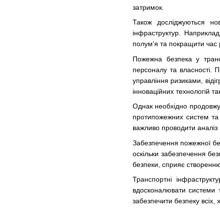
затримок.
Також досліджуються нов
інфраструктур. Наприклад
полум'я та покращити час р
Пожежна безпека у транс
персоналу та власності. 
управління ризиками, віді
інноваційних технологій т
Однак необхідно продовжув
протипожежних систем та 
важливо проводити аналіз 
Забезпечення пожежної без
оскільки забезпечення без
безпеки, сприяє створенню
Транспортні інфраструкт
вдосконалювати системи т
забезпечити безпеку всіх, 