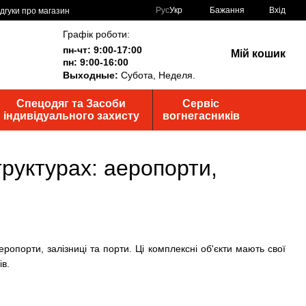
Рус
Укр
Бажання
Вхід
ідгуки про магазин
Графік роботи:
пн-чт: 9:00-17:00
Мій кошик
пн: 9:00-16:00
Выходные:
Субота, Неделя.
Спецодяг та Засоби
Сервіс
індивідуального захисту
вогнегасників
руктурах: аеропорти,
опорти, залізниці та порти. Ці комплексні об'єкти мають свої
ів.