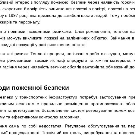
ливий інтерес з погляду пожежної безпеки через наявність горючих
єво скоротили ймовірність виникнення пожежі в повітрі, пожежі на з
оу в 1997 році, яка призвела до загибелі шести людей. Тому необх
жирів та персоналу.
ся з певними пожежними ризиками. Електроживлення, теплові на
жів можуть викликати пожежі на залізничних об'єктах. Займання 
швидкої евакуації у разі виникнення пожежі.
жежні ризики. Теплові процеси, пов'язані з роботою суден, можут
и речовинами, такими як нафтопродукти та хімічні матеріали, м
 гасіння через наявність великих обсягів вантажів та обмежений д
оди пожежної безпеки
езпеки у транспортних інфраструктур потребує застосування пр
Важливим аспектом є правильне розміщення протипожежного обла
ння та детектування. Встановлення систем детектування пожеж доз
ому та ефективному контролю загоряння.
ння сама по собі недостатня. Регулярне обслуговування та пе
ньої працездатності. Технічний контроль, випробування та оновле