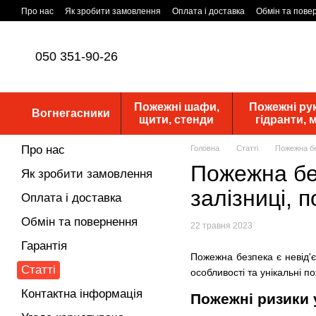
Перейти до основного контенту
Про нас
Як зробити замовлення
Оплата і доставка
Обмін та пове
Статутні документи
ПУБЛІЧНА ОФЕРТА
Новини
050 351-90-26
Пожежні шафи,
Пожежні рук
Вогнегасники
щити, стенди
гідранти,
Про нас
Головна
Статті
Пожежна бе
Пожежна бе
Як зробити замовлення
залізниці, 
Оплата і доставка
Обмін та повернення
22 травня 2023
Гарантія
Пожежна безпека є невід'є
Статті
особливості та унікальні п
Контактна інформація
Пожежні ризики 