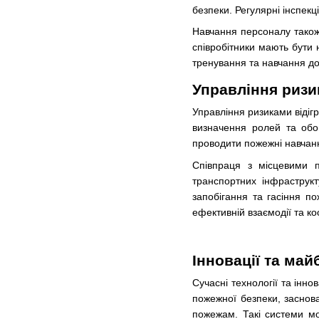
безпеки. Регулярні інспек
Навчання персоналу також 
співробітники мають бути 
тренування та навчання до
Управління ризи
Управління ризиками відіг
визначення ролей та обов
проводити пожежні навчанн
Співпраця з місцевими 
транспортних інфраструк
запобігання та гасіння п
ефективній взаємодії та коо
Інновації та май
Сучасні технології та інн
пожежної безпеки, заснова
пожежам. Такі системи мо