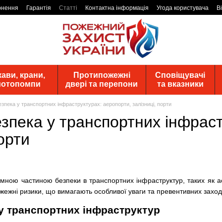
рнення
Гарантія
Статті
Контактна інформація
Угода користувача
В
ави, крани,
Протипожежні
Сповіщувачі
 мотопомпи
двері та перепони
та вказники
зпека у транспортних інфраструктурах: аеропорти, залізниці, порти
зпека у транспортних інфраст
порти
мною частиною безпеки в транспортних інфраструктур, таких як аер
ожежні ризики, що вимагають особливої уваги та превентивних заход
у транспортних інфраструктур