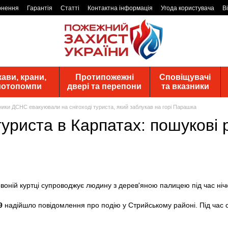
рнення
Гарантія
Статті
Контактна інформація
Угода користувача
В
ави, крани,
Протипожежні
Сповіщувачі
 мотопомпи
двері та перепони
та вказники
ики ДСНС евакуювали на снігоході туриста, який заблукав на горі Парашка
уриста в Карпатах: пошукові 
9
надійшло повідомлення про подію у Стрийському районі. Під час с