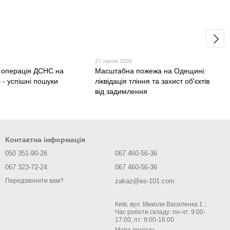
27 липня 2026
 операція ДСНС на
Масштабна пожежа на Одещині:
 - успішні пошуки
ліквідація тління та захист об'єктів
від задимлення
Контактна інформація
050 351-90-26
067 460-56-36
067 323-72-24
067 460-56-36
zakaz@es-101.com
Передзвонити вам?
Київ, вул. Миколи Василенка 1 ;
Час роботи складу: пн-чт: 9:00-
17:00, пт: 9:00-16:00