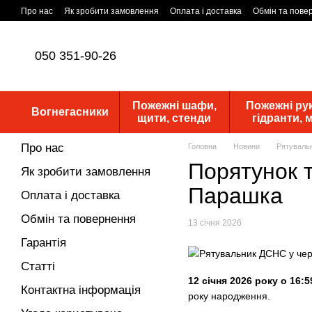
Перейти до основного контенту
Про нас
Як зробити замовлення
Оплата і доставка
Обмін та пове
Статутні документи
ПУБЛІЧНА ОФЕРТА
Новини
050 351-90-26
Пожежні шафи,
Пожежні рук
Вогнегасники
щити, стенди
гідранти,
Про нас
Головна
Новини
Рятувальн
Порятунок т
Як зробити замовлення
Парашка
Оплата і доставка
Обмін та повернення
13 січня 2026
Гарантія
Статті
12 січня 2026 року о 16:5
Контактна інформація
року народження.