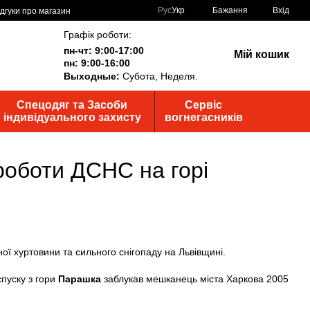
Рус
Укр
Бажання
Вхід
ідгуки про магазин
Графік роботи:
пн-чт: 9:00-17:00
Мій кошик
пн: 9:00-16:00
Выходные:
Субота, Неделя.
Спецодяг та Засоби
Сервіс
індивідуального захисту
вогнегасників
роботи ДСНС на горі
пуску з гори
Парашка
заблукав мешканець міста Харкова 2005