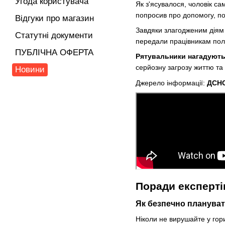
Угода користувача
Як з'ясувалося, чоловік са
попросив про допомогу, п
Відгуки про магазин
Завдяки злагодженим діям
Статутні документи
передали працівникам полі
ПУБЛІЧНА ОФЕРТА
Рятувальники нагадують
серйозну загрозу життю та
Новини
Джерело інформації:
ДСНС
Поради експерті
Як безпечно плануват
Ніколи не вирушайте у гор