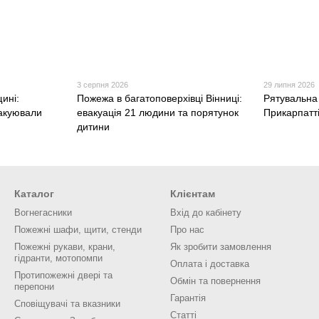
3 серпня 2026
29 липня 2026
ині:
Пожежа в багатоповерхівці Вінниці:
Рятувальна
акуювали
евакуація 21 людини та порятунок
Прикарпатті
дитини
Каталог
Клієнтам
Вогнегасники
Вхід до кабінету
Пожежні шафи, щити, стенди
Про нас
Пожежні рукави, крани,
Як зробити замовлення
гідранти, мотопомпи
Оплата і доставка
Протипожежні двері та
Обмін та повернення
перепони
Гарантія
Сповіщувачі та вказники
Статті