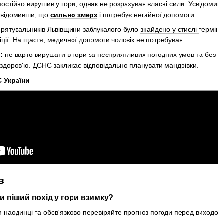
мостійно вирушив у гори, однак не розрахував власні сили. Усвідоми
овідомивши, що
сильно змерз
і потребує негайної допомоги.
 рятувальників Львівщини заблукалого було
знайдено у стислі
термі
ції. На щастя, медичної допомоги чоловік не потребував.
:
не варто вирушати в гори за несприятливих погодних умов та без 
 здоров'ю. ДСНС закликає відповідально планувати мандрівки.
 України
в
и піший похід у гори взимку?
и наодинці та обов'язково перевіряйте прогноз погоди перед виходо