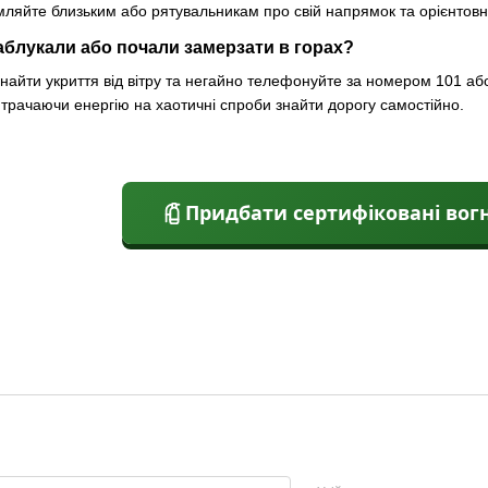
мляйте близьким або рятувальникам про свій напрямок та орієнтов
аблукали або почали замерзати в горах?
знайти укриття від вітру та негайно телефонуйте за номером 101 або
итрачаючи енергію на хаотичні спроби знайти дорогу самостійно.
Придбати сертифіковані вог