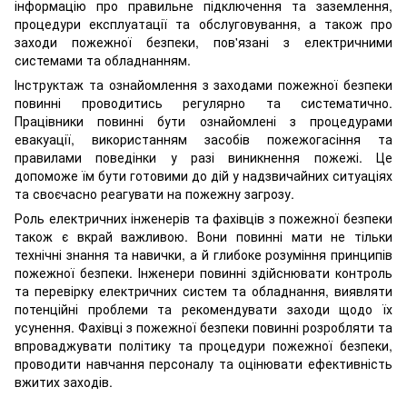
інформацію про правильне підключення та заземлення,
процедури експлуатації та обслуговування, а також про
заходи пожежної безпеки, пов'язані з електричними
системами та обладнанням.
Інструктаж та ознайомлення з заходами пожежної безпеки
повинні проводитись регулярно та систематично.
Працівники повинні бути ознайомлені з процедурами
евакуації, використанням засобів пожежогасіння та
правилами поведінки у разі виникнення пожежі. Це
допоможе їм бути готовими до дій у надзвичайних ситуаціях
та своєчасно реагувати на пожежну загрозу.
Роль електричних інженерів та фахівців з пожежної безпеки
також є вкрай важливою. Вони повинні мати не тільки
технічні знання та навички, а й глибоке розуміння принципів
пожежної безпеки. Інженери повинні здійснювати контроль
та перевірку електричних систем та обладнання, виявляти
потенційні проблеми та рекомендувати заходи щодо їх
усунення. Фахівці з пожежної безпеки повинні розробляти та
впроваджувати політику та процедури пожежної безпеки,
проводити навчання персоналу та оцінювати ефективність
вжитих заходів.