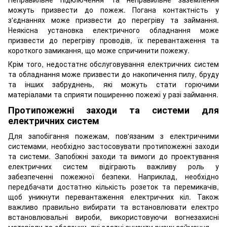
можуть призвести до пожеж. Погана контактність у
з'єднаннях може призвести до перегріву та займання.
Неякісна установка електричного обладнання може
призвести до перегріву проводів, їх перевантаження та
короткого замикання, що може спричинити пожежу.
Крім того, недостатнє обслуговування електричних систем
та обладнання може призвести до накопичення пилу, бруду
та інших забруднень, які можуть стати горючими
матеріалами та сприяти поширенню пожежі у разі займання.
Протипожежні заходи та системи для
електричних систем
Для запобігання пожежам, пов'язаним з електричними
системами, необхідно застосовувати протипожежні заходи
та системи. Запобіжні заходи та вимоги до проектування
електричних систем відіграють важливу роль у
забезпеченні пожежної безпеки. Наприклад, необхідно
передбачати достатню кількість розеток та перемикачів,
щоб уникнути перевантаження електричних кіл. Також
важливо правильно вибирати та встановлювати електро
встановлювальні вироби, використовуючи вогнезахисні
матеріали та оболонки, які здатні знизити ризик займання.