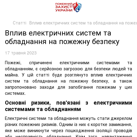
Статті
Вплив електричних систем та обладнання на поже
Вплив електричних систем та
обладнання на пожежну безпеку
17 травня 2023
Пожежі, спричинені електричними системами та
обладнанням, є серйозною загрозою для безпеки людей та
майна. У цій статті буде розглянуто вплив електричних
систем та обладнання на пожежну безпеку, а також
запропоновано заходи для запобігання пожежам у цих
системах.
Основні ризики, пов'язані з електричними
системами та обладнанням
Електричні системи та обладнання можуть стати джерелом
різних пожежних ризиків. Одним із них є коротке замикання,
яке може виникнути через пошкодження ізоляції проводів
або несправність обладнання. Крім того, навантаження