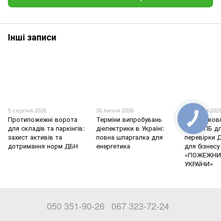
Інші записи
5 серпня 2026
30 липня 2026
17 липня 202
Протипожежні ворота
Терміни випробувань
Обов'язков
для складів та паркінгів:
діелектрики в Україні:
знаки ПБ дл
захист активів та
повна шпаргалка для
перевірки 
дотримання норм ДБН
енергетика
для бізнесу
«ПОЖЕЖНИ
УКРАЇНИ»
050 351-90-26
067 323-72-24