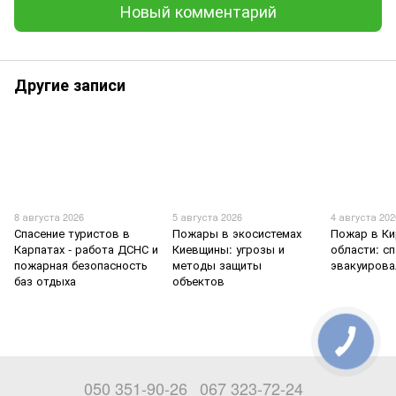
Новый комментарий
Другие записи
8 августа 2026
5 августа 2026
4 августа 202
Спасение туристов в
Пожары в экосистемах
Пожар в К
Карпатах - работа ДСНС и
Киевщины: угрозы и
области: с
пожарная безопасность
методы защиты
эвакуирова
баз отдыха
объектов
050 351-90-26
067 323-72-24