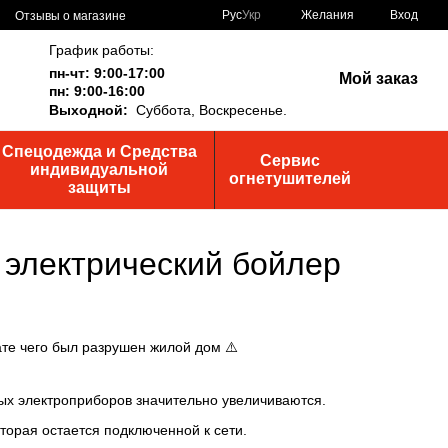
Рус
Укр
Желания
Вход
Отзывы о магазине
График работы:
пн-чт: 9:00-17:00
Мой заказ
пн: 9:00-16:00
Выходной:
Суббота,
Воскресенье.
Спецодежда и Средства
Сервис
индивидуальной
огнетушителей
защиты
 электрический бойлер
ате чего был разрушен жилой дом ⚠️
ых электроприборов значительно увеличиваются.
торая остается подключенной к сети.