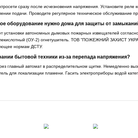
ктросети сразу после исчезновения напряжения. Установите реле 
влении подачи. Проводите регулярное техническое обслуживание п
ое оборудование нужно дома для защиты от замыкани
 установки автономных дымовых пожарных извещателей согласно 
глекислотный (ОУ-2) огнетушитель. ТОВ "ПОЖЕЖНИЙ ЗАХИСТ УКРА
вующее нормам ДСТУ.
рании бытовой техники из-за перепада напряжения?
ез главный автомат в распределительном щитке. Немедленно выз
ель для локализации пламени. Гасить электроприборы водой кате