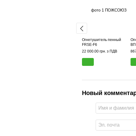
Огнетушитель пенный
Ог
FRSE-F6
ВП
22 000.00 грн. з ПДВ
867
Новый коммента