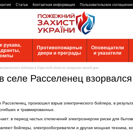
рантия
Статьи
Контактная информация
Пользовательское соглашение
 рукава,
Противопожарные
Оповещатели
идранты,
двери и преграды
и указатели
помпы
ектрического бойлера в Одесской области: разрушен жилой дом
в селе Расселенец взорвался
е Расселенец, произошел взрыв электрического бойлера, в результ
погибших и травмированных.
ает: в период частых отключений электроэнергии риски для бытов
вляют бойлеры, электрообогреватели и другая мощная техника, ко