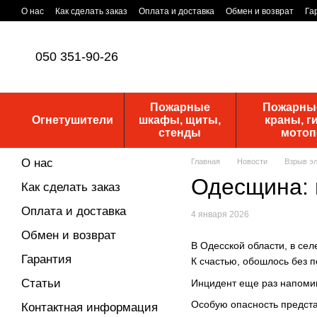
Перейти к основному контенту
О нас
Как сделать заказ
Оплата и доставка
Обмен и возврат
Га
Уставные документы
ПУБЛИЧНАЯ ОФЕРТА
Новости
050 351-90-26
Пожарные
Пожарные
Огнетушители
шкафы, щиты,
краны, г
стенды
мото
О нас
Главная
Новости
Взрыв эл
Одесщина: 
Как сделать заказ
Оплата и доставка
4 января 2026
Обмен и возврат
В Одесской области, в сел
Гарантия
К счастью, обошлось без 
Статьи
Инцидент еще раз напомин
Особую опасность предста
Контактная информация