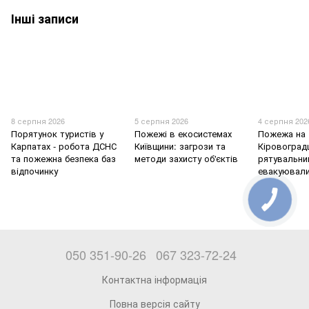
Інші записи
8 серпня 2026
5 серпня 2026
4 серпня 202
Порятунок туристів у
Пожежі в екосистемах
Пожежа на
Карпатах - робота ДСНС
Київщини: загрози та
Кіровоград
та пожежна безпека баз
методи захисту об'єктів
рятувальни
відпочинку
евакуювали
050 351-90-26
067 323-72-24
Контактна інформація
Повна версія сайту