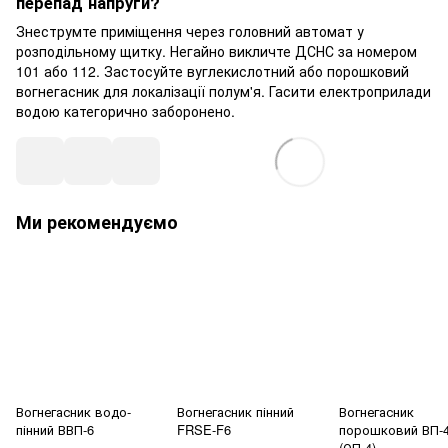
перепад напруги?
Знеструмте приміщення через головний автомат у
розподільному щитку. Негайно викличте ДСНС за номером
101 або 112. Застосуйте вуглекислотний або порошковий
вогнегасник для локалізації полум'я. Гасити електроприлади
водою категорично заборонено.
Ми рекомендуємо
Вогнегасник водо-
Вогнегасник пінний
Вогнегасник
пінний ВВП-6
FRSE-F6
порошковий ВП-
(ОП-4)