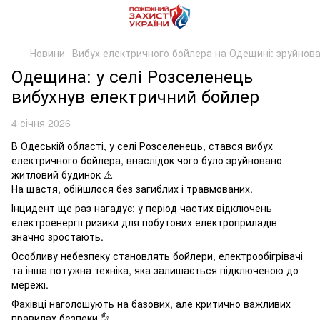
Новини
Вибух електричного бойлера на Одещині: зруйнов
Одещина: у селі Розселенець
вибухнув електричний бойлер
4 січня 2026
В Одеській області, у селі Розселенець, стався вибух
електричного бойлера, внаслідок чого було зруйновано
житловий будинок ⚠️
На щастя, обійшлося без загиблих і травмованих.
Інцидент ще раз нагадує: у період частих відключень
електроенергії ризики для побутових електроприладів
значно зростають.
Особливу небезпеку становлять бойлери, електрообігрівачі
та інша потужна техніка, яка залишається підключеною до
мережі.
Фахівці наголошують на базових, але критично важливих
правилах безпеки ✋