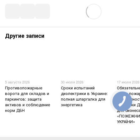
Другие записи
5 августа 2026
30 июля 2026
17 июля 2026
Противопожарные
Сроки испытаний
Обязательн
ворота для складов и
диэлектрики в Украине:
знаки пожа
паркингов: защита
полная шпаргалка для
безопаснос
активов и соблюдение
энергетика
проверки Д
норм ДБН
для бизнес
«ПОЖЕЖНИ
УКРАЇНИ»