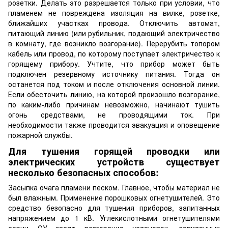
розетки. Делать это разрешается только при условии, что
пламенем не повреждена изоляция на вилке, розетке,
ближайших участках провода. Отключить автомат,
питающий линию (или рубильник, подающий электричество
в комнату, где возникло возгорание). Перерубить топором
кабель или провод, по которому поступает электричество к
горящему прибору. Учтите, что прибор может быть
подключен резервному источнику питания. Тогда он
останется под током и после отключения основной линии.
Если обесточить линию, на которой произошло возгорание,
по каким-либо причинам невозможно, начинают тушить
огонь средствами, не проводящими ток. При
необходимости также проводится эвакуация и оповещение
пожарной службы.
Для тушения горящей проводки или
электрических устройств существует
несколько безопасных способов:
Засыпка очага пламени песком. Главное, чтобы материал не
был влажным. Применение порошковых огнетушителей. Это
средство безопасно для тушения приборов, запитанных
напряжением до 1 кВ. Углекислотными огнетушителями
серии ОУ гасят возгорания установок, запитанных