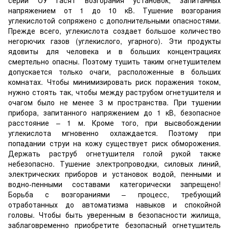
напряжением от 1 до 10 кВ. Тушение возгорания
углекислотой сопряжено с дополнительными опасностями.
Прежде всего, углекислота создает большое количество
негорючих газов (углекислого, угарного). Эти продукты
ядовиты для человека и в больших концентрациях
смертельно опасны. Поэтому тушить таким огнетушителем
допускается только очаги, расположенные в больших
комнатах. Чтобы минимизировать риск поражения током,
нужно стоять так, чтобы между раструбом огнетушителя и
очагом было не менее 3 м пространства. При тушении
прибора, запитанного напряжением до 1 кВ, безопасное
расстояние – 1 м. Кроме того, при высвобождении
углекислота мгновенно охлаждается. Поэтому при
попадании струи на кожу существует риск обморожения.
Держать раструб огнетушителя голой рукой также
небезопасно. Тушение электропроводки, силовых линий,
электрических приборов и установок водой, пенными и
водно-пенными составами категорически запрещено!
Борьба с возгораниями – процесс, требующий
отработанных до автоматизма навыков и спокойной
головы. Чтобы быть уверенным в безопасности жилища,
заблаговременно приобретите безопасный огнетушитель