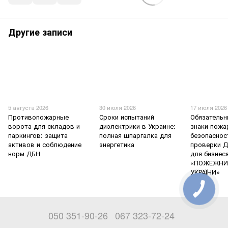
Другие записи
5 августа 2026
30 июля 2026
17 июля 2026
Противопожарные
Сроки испытаний
Обязательн
ворота для складов и
диэлектрики в Украине:
знаки пожа
паркингов: защита
полная шпаргалка для
безопаснос
активов и соблюдение
энергетика
проверки Д
норм ДБН
для бизнес
«ПОЖЕЖНИ
УКРАЇНИ»
050 351-90-26
067 323-72-24