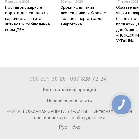
5 августа 2026
30 июля 2026
17 июля 2026
Противопожарные
Сроки испытаний
Обязательн
ворота для складов и
диэлектрики в Украине:
знаки пожа
паркингов: защита
полная шпаргалка для
безопаснос
активов и соблюдение
энергетика
проверки Д
норм ДБН
для бизнес
«ПОЖЕЖНИ
УКРАЇНИ»
050 351-90-26
067 323-72-24
Контактная информация
Полная версия сайта
© 2026 ПОЖАРНАЯ ЗАЩИТА УКРАИНЫ —
интернет-магазин
противопожарного оборудования
Рус
Укр