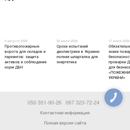
5 августа 2026
30 июля 2026
17 июля 2026
Противопожарные
Сроки испытаний
Обязательн
ворота для складов и
диэлектрики в Украине:
знаки пожа
паркингов: защита
полная шпаргалка для
безопаснос
активов и соблюдение
энергетика
проверки Д
норм ДБН
для бизнес
«ПОЖЕЖНИ
УКРАЇНИ»
050 351-90-26
067 323-72-24
Контактная информация
Полная версия сайта