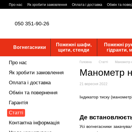
Перейти до основного контенту
Про нас
Як зробити замовлення
Оплата і доставка
Обмін та пове
Статутні документи
ПУБЛІЧНА ОФЕРТА
Новини
050 351-90-26
Пожежні шафи,
Пожежні рук
Вогнегасники
щити, стенди
гідранти,
Про нас
Головна
Статті
Манометр н
Манометр н
Як зробити замовлення
Оплата і доставка
21 вересня 2022
Обмін та повернення
Індикатор тиску (манометр
Гарантія
Статті
Де встановлюєт
Контактна інформація
Усі вогнегасники закачува