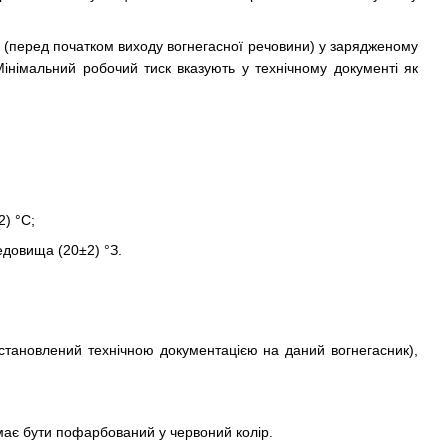
я (перед початком виходу вогнегасної речовини) у зарядженому
Мінімальний робочий тиск вказують у технічному документі як
) °С;
едовища (20±2) °З.
встановлений технічною документацією на даний вогнегасник),
 має бути пофарбований у червоний колір.