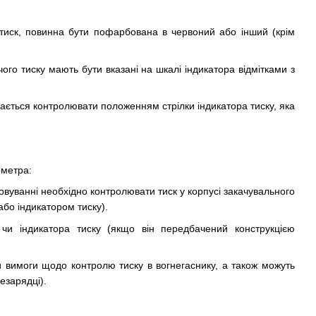
 тиск, повинна бути пофарбована в червоний або інший (крім
о тиску мають бути вказані на шкалі індикатора відмітками з
скається контролювати положенням стрілки індикатора тиску, яка
ометра:
вуванні необхідно контролювати тиск у корпусі закачувального
бо індикатором тиску).
 чи індикатора тиску (якщо він передбачений конструкцією
ти вимоги щодо контролю тиску в вогнегаснику, а також можуть
езарядці).