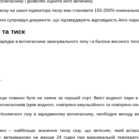
вогнегаснику і дозволяє оцінити його величину.
ску на шкалі індикатора тиску має становити 150-250% номінальног
ати супровідні документи, що підтверджують відповідність його пара
 та тиск
арядки в вогнегасники закачувального типу і в балони високого тис
,
лецю повинні бути не нижче за перший сорт. Вміст водяної пари в
огнегасників (крім водного, повітряно-емульсійного та повітряно-пін
итісняючого газу в зарядженому вогнегаснику, необхідне виходу 
ск – найбільше значення тиску газу, що витісняє, який встан
у, витриманому не менше 24 годин при максимальній температур