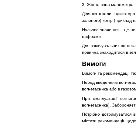
3. Жовта зона манометра
Ділянка шкали індикатора
зеленого) колір (приклад 
Нульове значення – це ном
цифрами.
Для закачувальних вогнегас
повинна знаходитися в зел
Вимоги
Вимоги та рекомендації те
Перед введенням вогнегасн
вогнегасника або в газово
При експлуатації вогнег
вогнегасника). Забороняєть
Потрібно дотримуватися вк
містити рекомендації щодо