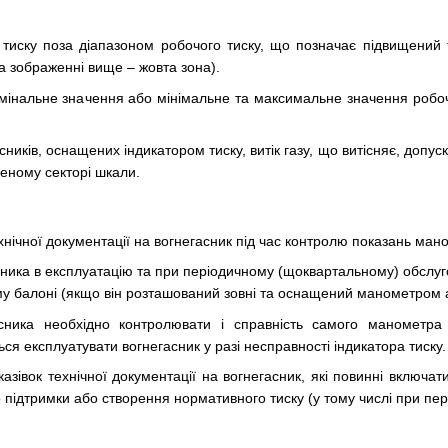
 тиску поза діапазоном робочого тиску, що позначає підвищений
на зображенні вище – жовта зона).
інальне значення або мінімальне та максимальне значення робочог
ників, оснащених індикатором тиску, витік газу, що витісняє, допу
еному секторі шкали.
хнічної документації на вогнегасник під час контролю показань ман
ика в експлуатацію та при періодичному (щоквартальному) обслуго
му балоні (якщо він розташований зовні та оснащений манометром а
асника необхідно контролювати і справність самого манометра
ся експлуатувати вогнегасник у разі несправності індикатора тиску.
азівок технічної документації на вогнегасник, які повинні включа
 підтримки або створення нормативного тиску (у тому числі при пер