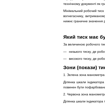
технічному документі як г
Мінімальний робочий тиск 
вогнегаснику, витриманом
нижнє граничне значення р
Який тиск має б
За величиною робочого тис
низького тиску, де роб
високого тиску, де ро
Зони (покази) ти
1. Зелена зона манометра
Ділянка шкали індикатора 
повинен бути пофарбовани
2. Червона зона манометр
Ділянка шкали індикатора 