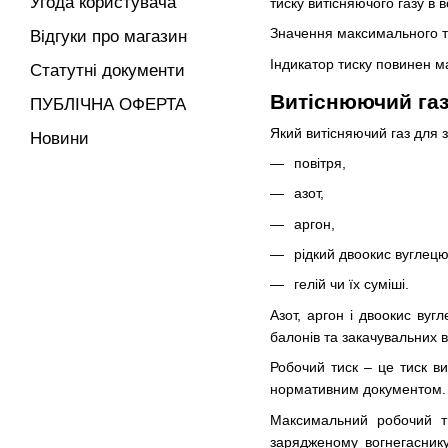
Угода користувача
тиску витісняючого газу в 
Значення максимального ти
Відгуки про магазин
Індикатор тиску повинен м
Статутні документи
Витіснюючий газ
ПУБЛІЧНА ОФЕРТА
Який витісняючий газ для з
Новини
повітря,
азот,
аргон,
рідкий двоокис вуглецю
гелій чи їх суміші.
Азот, аргон і двоокис вуг
балонів та закачувальних в
Робочий тиск – це тиск в
нормативним документом.
Максимальний робочий ти
зарядженому вогнегасник