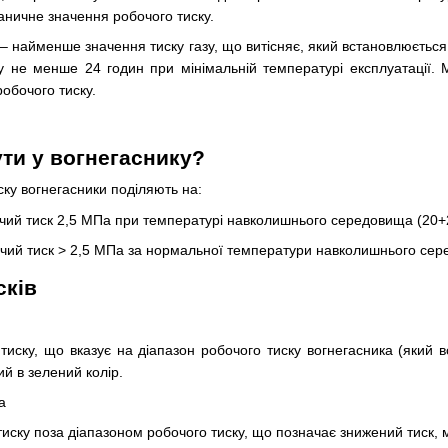
раничне значення робочого тиску.
– найменше значення тиску газу, що витісняє, який встановлюєтьс
у не менше 24 годин при мінімальній температурі експлуатації. 
обочого тиску.
ути у вогнегаснику?
ку вогнегасники поділяють на:
очий тиск 2,5 МПа при температурі навколишнього середовища (20+2
бочий тиск > 2,5 МПа за нормальної температури навколишнього сер
сків
тиску, що вказує на діапазон робочого тиску вогнегасника (який 
й в зелений колір.
а
тиску поза діапазоном робочого тиску, що позначає знижений тиск,