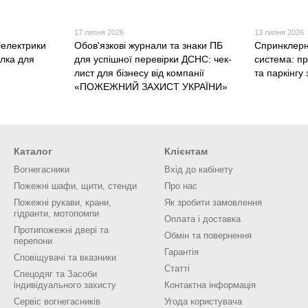
17 липня 2026
13 липня 2026
іелектрики
Обов'язкові журнали та знаки ПБ
Спринклерн
алка для
для успішної перевірки ДСНС: чек-
система: п
лист для бізнесу від компанії
та паркінг
«ПОЖЕЖНИЙ ЗАХИСТ УКРАЇНИ»
Каталог
Клієнтам
Вогнегасники
Вхід до кабінету
Пожежні шафи, щити, стенди
Про нас
Пожежні рукави, крани,
Як зробити замовлення
гідранти, мотопомпи
Оплата і доставка
Протипожежні двері та
Обмін та повернення
перепони
Гарантія
Сповіщувачі та вказники
Статті
Спецодяг та Засоби
індивідуального захисту
Контактна інформація
Сервіс вогнегасників
Угода користувача