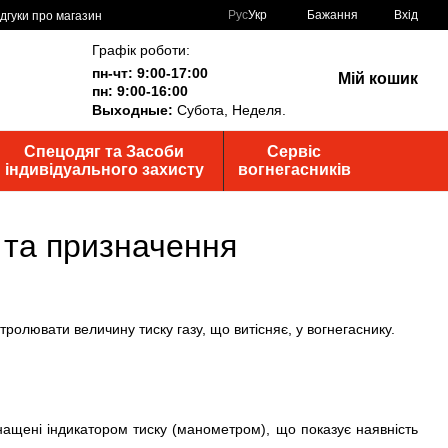
Рус
Укр
Бажання
Вхід
ідгуки про магазин
Графік роботи:
пн-чт: 9:00-17:00
Мій кошик
пн: 9:00-16:00
Выходные:
Субота, Неделя.
Спецодяг та Засоби
Сервіс
індивідуального захисту
вогнегасників
 та призначення
ролювати величину тиску газу, що витісняє, у вогнегаснику.
снащені індикатором тиску (манометром), що показує наявність