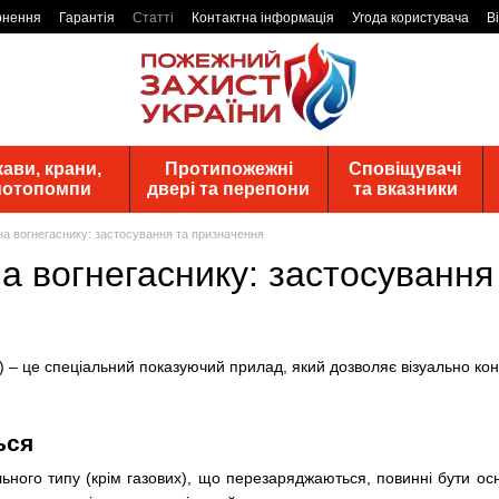
рнення
Гарантія
Статті
Контактна інформація
Угода користувача
В
ави, крани,
Протипожежні
Сповіщувачі
 мотопомпи
двері та перепони
та вказники
а вогнегаснику: застосування та призначення
а вогнегаснику: застосування
) – це спеціальний показуючий прилад, який дозволяє візуально конт
ься
льного типу (крім газових), що перезаряджаються, повинні бути о