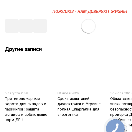
ПОЖСОЮЗ - НАМ ДОВЕРЯЮТ ЖИЗНЬ!
Другие записи
5 августа 2026
30 июля 2026
17 июля 2026
Противопожарные
Сроки испытаний
Обязательн
ворота для складов и
диэлектрики в Украине:
знаки пожа
паркингов: защита
полная шпаргалка для
безопаснос
активов и соблюдение
энергетика
проверки Д
норм ДБН
для бизнес
«ПОЖЕЖНИ
УКРАЇНИ»