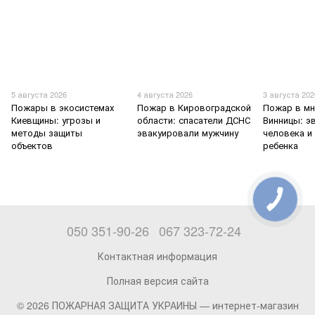
5 августа 2026
4 августа 2026
3 августа 202
Пожары в экосистемах
Пожар в Кировоградской
Пожар в мн
Киевщины: угрозы и
области: спасатели ДСНС
Винницы: э
методы защиты
эвакуировали мужчину
человека и
объектов
ребенка
050 351-90-26
067 323-72-24
Контактная информация
Полная версия сайта
© 2026 ПОЖАРНАЯ ЗАЩИТА УКРАИНЫ —
интернет-магазин