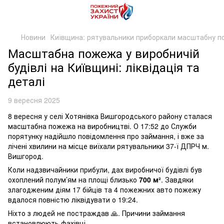
Новини
Київщина: рятувальники приборкали масштабну п
Масштабна пожежа у виробничій
будівлі на Київщині: ліквідація та
деталі
9 вересня 2025
8 вересня у селі Хотянівка Вишгородського району сталася
масштабна пожежа на виробництві. О 17:52 до Служби
порятунку надійшло повідомлення про займання, і вже за
лічені хвилини на місце виїхали рятувальники 37-ї ДПРЧ м.
Вишгород.
Коли надзвичайники прибули, дах виробничої будівлі був
охоплений полум’ям на площі близько
700 м²
. Завдяки
злагодженим діям 17 бійців та 4 пожежних авто пожежу
вдалося повністю ліквідувати о 19:24.
Ніхто з людей не постраждав 🙏. Причини займання
встановлюють фахівці.