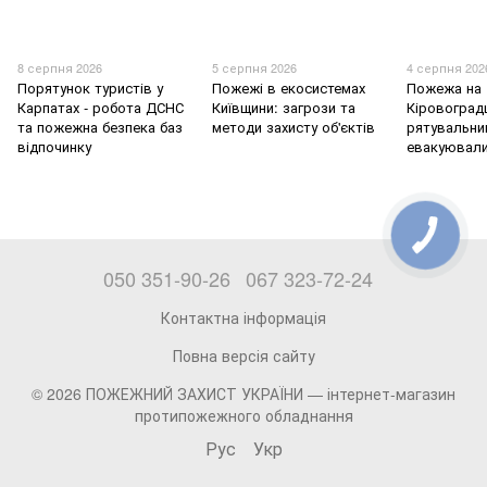
8 серпня 2026
5 серпня 2026
4 серпня 202
Порятунок туристів у
Пожежі в екосистемах
Пожежа на
Карпатах - робота ДСНС
Київщини: загрози та
Кіровоград
та пожежна безпека баз
методи захисту об'єктів
рятувальни
відпочинку
евакуювали
050 351-90-26
067 323-72-24
Контактна інформація
Повна версія сайту
© 2026 ПОЖЕЖНИЙ ЗАХИСТ УКРАЇНИ —
інтернет-магазин
протипожежного обладнання
Рус
Укр