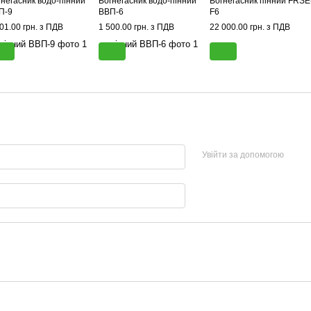
гнегасник водо-пінний
Вогнегасник водо-пінний
Вогнегасник пінний FRSE
П-9
ВВП-6
F6
01.00 грн. з ПДВ
1 500.00 грн. з ПДВ
22 000.00 грн. з ПДВ
Увійти за допомогою