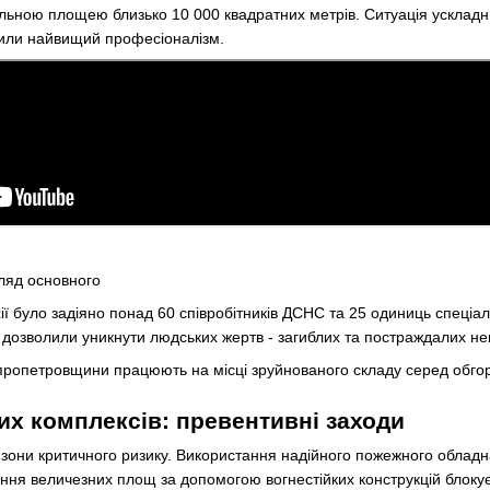
льною площею близько 10 000 квадратних метрів. Ситуація ускладн
или найвищий професіоналізм.
ляд основного
ихії було задіяно понад 60 співробітників ДСНС та 25 одиниць спеціа
в дозволили уникнути людських жертв - загиблих та постраждалих не
их комплексів: превентивні заходи
 - зони критичного ризику. Використання надійного пожежного облад
ання величезних площ за допомогою вогнестійких конструкцій блоку