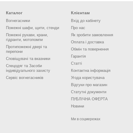
Каталог
Клієнтам
Вогнегасники
Вхід до кабінету
Пожежні шафи, щити, стенди
Про нас
Пожежні рукави, крани,
Як зробити замовлення
гідранти, мотопомпи
Оплата і доставка
Протипожежні двері та
Обмін та повернення
перепони
Гарантія
Сповіщувачі та вказники
Статті
Спецодяг та Засоби
індивідуального захисту
Контактна інформація
Сервіс вогнегасників
Угода користувача
Відгуки про магазин
Статутні документи
ПУБЛІЧНА ОФЕРТА
Новини
Ми в соцмережах