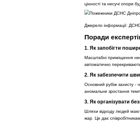
цінності та несучі опори б
Джерело інформації: ДСНС
Поради експерті
1. Як запобігти поши
Масштабні приміщення необ
автоматично перекривають п
2. Як забезпечити шв
Основний рубіж захисту - 
аномальне зростання темпе
3. Як організувати б
Шляхи відходу людей мають
жар. Це дає співробітникам