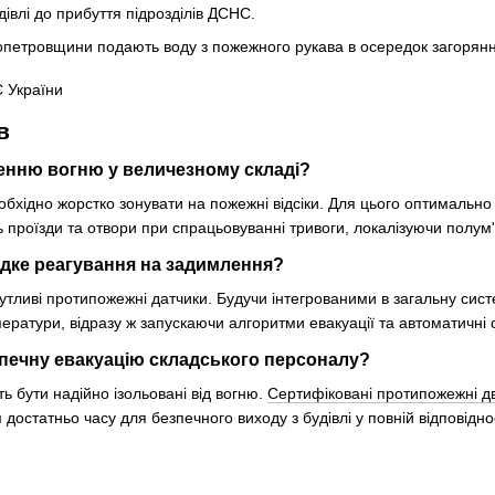
удівлі до прибуття підрозділів ДСНС.
 України
в
ренню вогню у величезному складі?
хідно жорстко зонувати на пожежні відсіки. Для цього оптимальн
роїзди та отвори при спрацьовуванні тривоги, локалізуючи полум'я с
идке реагування на задимлення?
чутливі протипожежні датчики. Будучи інтегрованими в загальну сис
ратури, відразу ж запускаючи алгоритми евакуації та автоматичні
езпечну евакуацію складського персоналу?
 бути надійно ізольовані від вогню.
Сертифіковані протипожежні дв
 достатньо часу для безпечного виходу з будівлі у повній відповідн