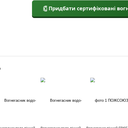
Придбати сертифіковані вог
о