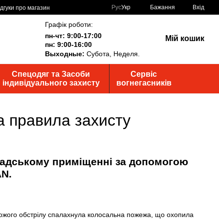
Рус
Укр
Бажання
Вхід
ідгуки про магазин
Графік роботи:
пн-чт: 9:00-17:00
Мій кошик
пн: 9:00-16:00
Выходные:
Субота, Неделя.
Спецодяг та Засоби
Сервіс
індивідуального захисту
вогнегасників
та правила захисту
ворожого обстрілу спалахнула колосальна пожежа, що охопила