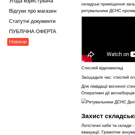
Угода користувача
складські приміщення зага
рятувальники ДСНС прояв
Відгуки про магазин
Статутні документи
ПУБЛІЧНА ОФЕРТА
Новини
Стислий відеовиклад
Заощадьте час: стислий ог
Для ліквідації вогняної ст
Оперативні дії вогнеборці
Захист складськ
Логістичні хаби та склади
евакуації. Грамотне зонув