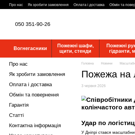
Перейти до основного контенту
Про нас
Як зробити замовлення
Оплата і доставка
Обмін та пове
Статутні документи
ПУБЛІЧНА ОФЕРТА
Новини
050 351-90-26
Пожежні шафи,
Пожежні рук
Вогнегасники
щити, стенди
гідранти,
Про нас
Головна
Новини
Масштабна
Пожежа на л
Як зробити замовлення
Оплата і доставка
3 червня 2026
Обмін та повернення
Гарантія
Статті
Удар по логістиц
Контактна інформація
У Дніпрі стався масштабни