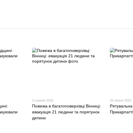
3 серпня 2026
29 липня 2026
ині:
Пожежа в багатоповерхівці Вінниці:
Рятувальна
акуювали
евакуація 21 людини та порятунок
Прикарпатті
дитини