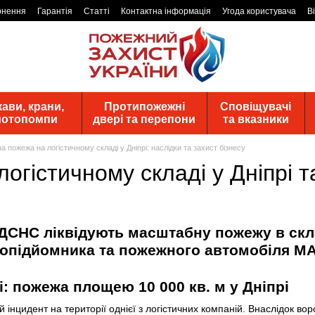
рнення
Гарантія
Статті
Контактна інформація
Угода користувача
В
ави, крани,
Протипожежні
Сповіщувачі
 мотопомпи
двері та перепони
та вказники
 пожежа на логістичному складі у Дніпрі: наслідки та захист бізнесу
огістичному складі у Дніпрі 
і: пожежа площею 10 000 кв. м у Дніпрі
й інцидент на території однієї з логістичних компаній. Внаслідок 