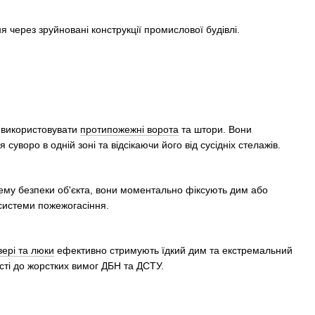
о використовувати
протипожежні ворота
та штори. Вони
уворо в одній зоні та відсікаючи його від сусідніх стелажів.
тему безпеки об'єкта, вони моментально фіксують дим або
 системи пожежогасіння.
ері та люки
ефективно стримують їдкий дим та екстремальний
ості до жорстких вимог ДБН та ДСТУ.