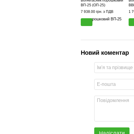
Вогнегасник порошковий
Во
ВП-25 (ОП-25)
ВВ
7 938.00 грн. з ПДВ
1 7
Новий коментар
Надіслати