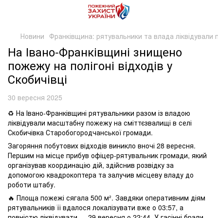
Новини
Франківщина: рятувальники та влада ліквідували 
На Івано-Франківщині знищено
пожежу на полігоні відходів у
Скобичівці
30 вересня 2025
♻️ На Івано-Франківщині рятувальники разом із владою
ліквідували масштабну пожежу на сміттєзвалищі в селі
Скобичівка Старобогородчанської громади.
Загоряння побутових відходів виникло вночі 28 вересня.
Першим на місце прибув офіцер-рятувальник громади, який
організував координацію дій, здійснив розвідку за
допомогою квадрокоптера та залучив місцеву владу до
роботи штабу.
🔥 Площа пожежі сягала 500 м². Завдяки оперативним діям
рятувальників її вдалося локалізувати вже о 03:57, а
повністю ліквідувати — 29 вересня о 22:44. У гасінні брали