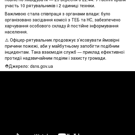
участь 10 рятувальників і 2 одиниці техніки.
Важливою стала співпраця з органами влади: було
організовано засідання комісії з ТЕБ та НС, забезпечено
харчування особового складу й постійне інформування
населення.
⚠️ Офіцер-рятувальник продовжує з’ясовувати ймовірні
причини пожежі, аби у майбутньому запобігти подібним
інцидентам. Така взаємодія служб — приклад ефективної
протидії надзвичайним подіям і захисту громади.
⛑Джерело: dsns.gov.ua