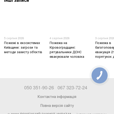
Інші записи
5 серпня 2026
4 серпня 2026
3 серпня 202
Пожежі в екосистемах
Пожежа на
Пожежа в
Київщини: загрози та
Кіровоградщині:
багатоповер
методи захисту об'єктів
рятувальники ДСНС
евакуація 2
евакуювали чоловіка
порятунок 
050 351-90-26
067 323-72-24
Контактна інформація
Повна версія сайту