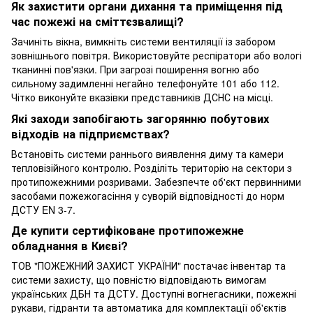
Як захистити органи дихання та приміщення під
час пожежі на сміттєзвалищі?
Зачиніть вікна, вимкніть системи вентиляції із забором
зовнішнього повітря. Використовуйте респіратори або вологі
тканинні пов'язки. При загрозі поширення вогню або
сильному задимленні негайно телефонуйте 101 або 112.
Чітко виконуйте вказівки представників ДСНС на місці.
Які заходи запобігають загорянню побутових
відходів на підприємствах?
Встановіть системи раннього виявлення диму та камери
тепловізійного контролю. Розділіть територію на сектори з
протипожежними розривами. Забезпечте об'єкт первинними
засобами пожежогасіння у суворій відповідності до норм
ДСТУ EN 3-7.
Де купити сертифіковане протипожежне
обладнання в Києві?
ТОВ "ПОЖЕЖНИЙ ЗАХИСТ УКРАЇНИ" постачає інвентар та
системи захисту, що повністю відповідають вимогам
українських ДБН та ДСТУ. Доступні вогнегасники, пожежні
рукави, гідранти та автоматика для комплектації об'єктів