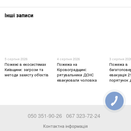
Інші записи
5 серпня 2026
4 серпня 2026
3 серпня 202
Пожежі в екосистемах
Пожежа на
Пожежа в
Київщини: загрози та
Кіровоградщині:
багатоповер
методи захисту об'єктів
рятувальники ДСНС
евакуація 2
евакуювали чоловіка
порятунок 
050 351-90-26
067 323-72-24
Контактна інформація