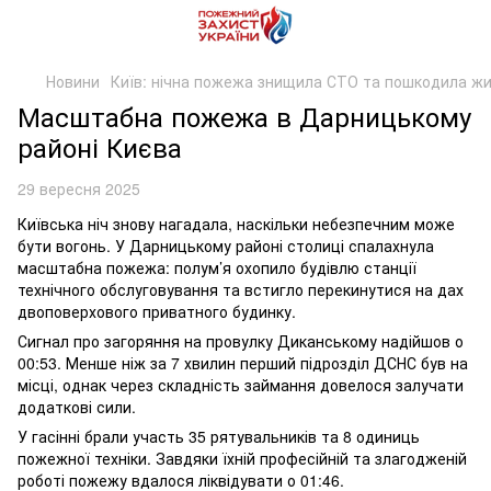
Новини
Київ: нічна пожежа знищила СТО та пошкодила ж
Масштабна пожежа в Дарницькому
районі Києва
29 вересня 2025
Київська ніч знову нагадала, наскільки небезпечним може
бути вогонь. У Дарницькому районі столиці спалахнула
масштабна пожежа: полум’я охопило будівлю станції
технічного обслуговування та встигло перекинутися на дах
двоповерхового приватного будинку.
Сигнал про загоряння на провулку Диканському надійшов о
00:53. Менше ніж за 7 хвилин перший підрозділ ДСНС був на
місці, однак через складність займання довелося залучати
додаткові сили.
У гасінні брали участь 35 рятувальників та 8 одиниць
пожежної техніки. Завдяки їхній професійній та злагодженій
роботі пожежу вдалося ліквідувати о 01:46.