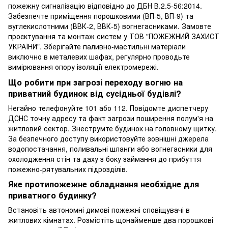
пожежну сигналізацію відповідно до ДБН В.2.5-56:2014.
Забезпечте приміщення порошковими (ВП-5, ВП-9) та
вуглекислотними (ВВК-2, ВВК-5) вогнегасниками. Замовте
проєктування та монтаж систем у ТОВ "ПОЖЕЖНИЙ ЗАХИСТ
УКРАЇНИ". Зберігайте паливно-мастильні матеріали
виключно в металевих шафах, регулярно проводьте
вимірювання опору ізоляції електромережі.
Що робити при загрозі переходу вогню на
приватний будинок від сусідньої будівлі?
Негайно телефонуйте 101 або 112. Повідомте диспетчеру
ДСНС точну адресу та факт загрози поширення полум'я на
житловий сектор. Знеструмте будинок на головному щитку.
За безпечного доступу використовуйте зовнішні джерела
водопостачання, поливальні шланги або вогнегасники для
охолодження стін та даху з боку займання до прибуття
пожежно-рятувальних підрозділів.
Яке протипожежне обладнання необхідне для
приватного будинку?
Встановіть автономні димові пожежні сповіщувачі в
житлових кімнатах. Розмістіть щонайменше два порошкові