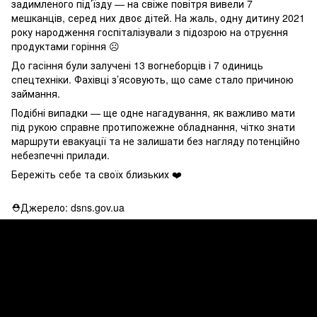
задимленого під’їзду — на свіже повітря вивели 7
мешканців, серед них двоє дітей. На жаль, одну дитину 2021
року народження госпіталізували з підозрою на отруєння
продуктами горіння ☹️
До гасіння були залучені 13 вогнеборців і 7 одиниць
спецтехніки. Фахівці з’ясовують, що саме стало причиною
займання.
Подібні випадки — ще одне нагадування, як важливо мати
під рукою справне протипожежне обладнання, чітко знати
маршрути евакуації та не залишати без нагляду потенційно
небезпечні прилади.
Бережіть себе та своїх близьких ❤️
⛑Джерело: dsns.gov.ua