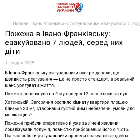
Новини
Івано-Франківськ: рятувальники евакуювали 7 люде
Пожежа в Івано-Франківську:
евакуйовано 7 людей, серед них
діти
1 грудня 2025
В Івано-Франківську рятувальники вкотре довели, що
швидкість реагування — це не просто стандарт, а реальний
шанс урятувати життя.
Пожежа спалахнула на 2-му поверсі 12-поверхівки на вул.
Хотинській. Загоряння охопило кімнату квартири площею
близько 20 м², створивши густий дим і небезпечні умови для
мешканців ⚠️
Пожежні прибули оперативно й уже за лічені хвилини
локалізували полум’я, повністю приборкавши його о 15:15.
Під час роботи рятувальники провели евакуацію людей із