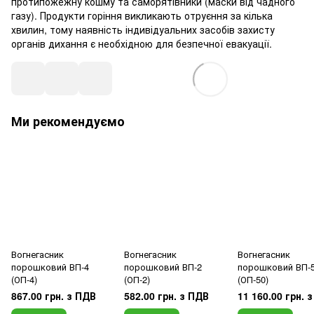
протипожежну кошму та саморятівники (маски від чадного
газу). Продукти горіння викликають отруєння за кілька
хвилин, тому наявність індивідуальних засобів захисту
органів дихання є необхідною для безпечної евакуації.
Ми рекомендуємо
Вогнегасник
Вогнегасник
Вогнегасник
порошковий ВП-4
порошковий ВП-2
порошковий ВП-
(ОП-4)
(ОП-2)
(ОП-50)
867.00 грн. з ПДВ
582.00 грн. з ПДВ
11 160.00 грн. 