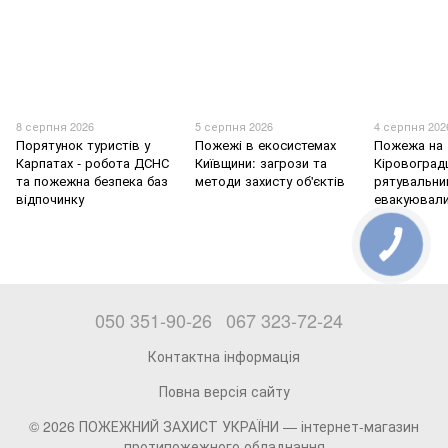
8 серпня 2026
5 серпня 2026
4 серпня 202
Порятунок туристів у
Пожежі в екосистемах
Пожежа на
Карпатах - робота ДСНС
Київщини: загрози та
Кіровоград
та пожежна безпека баз
методи захисту об'єктів
рятувальни
відпочинку
евакуювали
050 351-90-26
067 323-72-24
Контактна інформація
Повна версія сайту
© 2026 ПОЖЕЖНИЙ ЗАХИСТ УКРАЇНИ —
інтернет-магазин
протипожежного обладнання