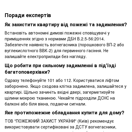
Поради експертів
Як захистити квартиру від пожежі та задимлення?
Встановіть автономні димові пожежні сповіщувачі у
приміщеннях згідно з нормами ДБН В.2.5-56:2014.
Забезпечте наявність вогнегасника (порошкового ВП-2 або
вуглекислотного ВВК-2) для первинного гасіння. Не
залишайте електроприлади без нагляду.
Що робити при сильному задимленні в під'їзді
багатоповерхівки?
Одразу телефонуйте 101 або 112. Користуватися ліфтом
заборонено. Якщо сходова клітка задимлена, залишайтеся у
квартирі. Щільно зачиніть вхідні двері, загерметизуйте
щілини мокрою тканиною. Чекайте підрозділи ДСНС на
балконі або біля вікна, подаючи сигнали.
Яке протипожежне обладнання купити для дому?
ТОВ "ПОЖЕЖНИЙ ЗАХИСТ УКРАЇНИ" (Київ) рекомендує
використовувати сертифіковані за ДСТУ вогнегасники,