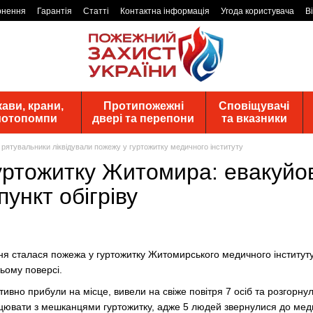
рнення
Гарантія
Статті
Контактна інформація
Угода користувача
В
ави, крани,
Протипожежні
Сповіщувачі
 мотопомпи
двері та перепони
та вказники
рятувальники ліквідували пожежу у гуртожитку медичного інституту
уртожитку Житомира: евакуйо
пункт обігріву
ня сталася пожежа у гуртожитку Житомирського медичного інститут
тьому поверсі.
вно прибули на місце, вивели на свіже повітря 7 осіб та розгорнул
цювати з мешканцями гуртожитку, адже 5 людей звернулися до медикі