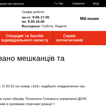
Рус
Укр
Бажання
Вхід
ідгуки про магазин
Графік роботи:
пн-чт: 9:00-17:00
Мій кошик
пн: 9:00-16:00
Выходные:
Субота, Неделя.
Спецодяг та Засоби
Сервіс
індивідуального захисту
вогнегасників
вано мешканців та
у. О 20:32 на номер «101» надійшло повідомлення про
и пункт обігріву. Психологи Головного управління ДСНС
в із проявами стресової реакції ⚕️.