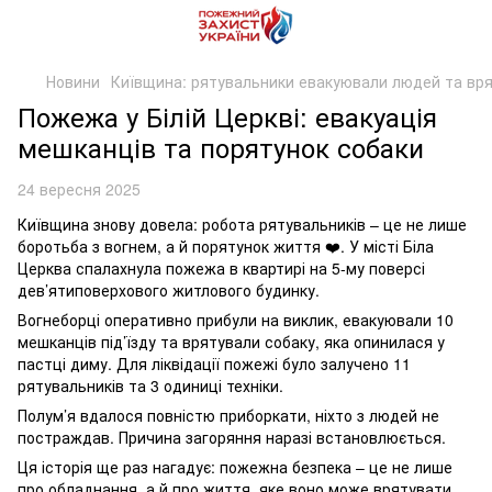
Новини
Київщина: рятувальники евакуювали людей та вря
Пожежа у Білій Церкві: евакуація
мешканців та порятунок собаки
24 вересня 2025
Київщина знову довела: робота рятувальників – це не лише
боротьба з вогнем, а й порятунок життя ❤️. У місті Біла
Церква спалахнула пожежа в квартирі на 5-му поверсі
дев’ятиповерхового житлового будинку.
Вогнеборці оперативно прибули на виклик, евакуювали 10
мешканців під’їзду та врятували собаку, яка опинилася у
пастці диму. Для ліквідації пожежі було залучено 11
рятувальників та 3 одиниці техніки.
Полум’я вдалося повністю приборкати, ніхто з людей не
постраждав. Причина загоряння наразі встановлюється.
Ця історія ще раз нагадує: пожежна безпека – це не лише
про обладнання, а й про життя, яке воно може врятувати.