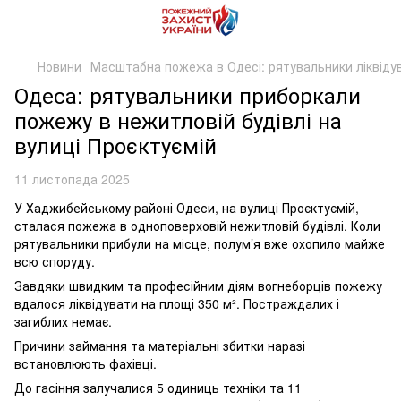
Новини
Масштабна пожежа в Одесі: рятувальники ліквідув
Одеса: рятувальники приборкали
пожежу в нежитловій будівлі на
вулиці Проєктуємій
11 листопада 2025
У Хаджибейському районі Одеси, на вулиці Проєктуємій,
сталася пожежа в одноповерховій нежитловій будівлі. Коли
рятувальники прибули на місце, полум’я вже охопило майже
всю споруду.
Завдяки швидким та професійним діям вогнеборців пожежу
вдалося ліквідувати на площі 350 м². Постраждалих і
загиблих немає.
Причини займання та матеріальні збитки наразі
встановлюють фахівці.
До гасіння залучалися 5 одиниць техніки та 11