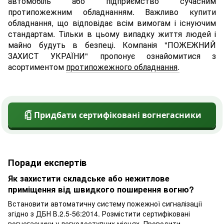
автомобіль або підприємство сучасним
протипожежним обладнанням. Важливо купити
обладнання, що відповідає всім вимогам і існуючим
стандартам. Тільки в цьому випадку життя людей і
майно будуть в безпеці. Компанія "ПОЖЕЖНИЙ
ЗАХИСТ УКРАЇНИ" пропонує ознайомитися з
асортиментом
протипожежного обладнання
.
Придбати сертифіковані вогнегасники
Поради експертів
Як захистити складське або нежитлове
приміщення від швидкого поширення вогню?
Встановити автоматичну систему пожежної сигналізації
згідно з ДБН В.2.5-56:2014. Розмістити сертифіковані
вогнегасники у легкодоступних місцях. Проводити