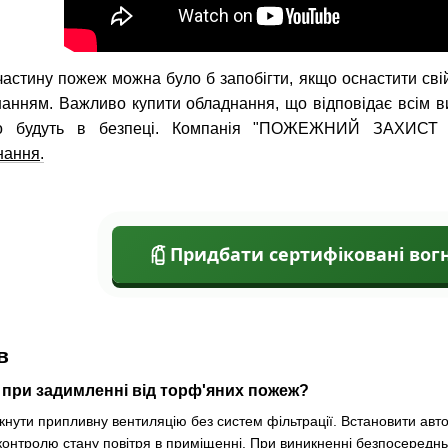
астину пожеж можна було б запобігти, якщо оснастити сві
нням. Важливо купити обладнання, що відповідає всім ви
о будуть в безпеці. Компанія "ПОЖЕЖНИЙ ЗАХИСТ У
нання
.
Придбати сертифіковані вог
в
 при задимленні від торф'яних пожеж?
имкнути припливну вентиляцію без систем фільтрації. Встановити ав
онтролю стану повітря в приміщенні. При виникненні безпосереднь