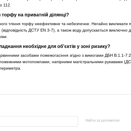
о 112.
 торфу на приватній ділянці?
ного тління торфу неефективне та небезпечне. Негайно викликати 
 (відповідність ДСТУ EN 3-7), а також воду допускається виключно д
іки.
аднання необхідне для об'єктів у зоні ризику?
ервинними засобами пожежогасіння згідно з вимогами ДБН В.1.1-
 пожежними мотопомпами, напірними магістральними рукавами (ДС
 периметра.
Увійти за допомогою