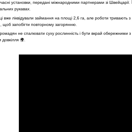
учасні установки, передані міжнародними партнерами зі Швейцарії. Ї
ральних рукавах.
і вже ліквідували займання на площі 2,6 га, але роботи тривають з
, щоб запобігти повторному загорянню.
громадян не спалювати суху рослинність і бути вкрай обережними 
 довкілля 🌍.