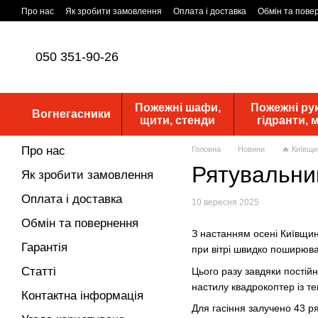
Перейти до основного контенту
Про нас
Як зробити замовлення
Оплата і доставка
Обмін та пове
Статутні документи
ПУБЛІЧНА ОФЕРТА
Новини
050 351-90-26
Пожежні шафи,
Пожежні рук
Вогнегасники
щити, стенди
гідранти,
Про нас
Головна
Новини
🔥 Київщи
Рятувальни
Як зробити замовлення
Оплата і доставка
10 вересня 2025
Обмін та повернення
З настанням осені Київщин
Гарантія
при вітрі швидко поширюва
Статті
Цього разу завдяки постійн
настилу квадрокоптер із те
Контактна інформація
Для гасіння залучено 43 р