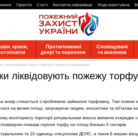
рнення
Гарантія
Статті
Контактна інформація
Угода користувача
В
ави, крани,
Протипожежні
Сповіщувачі
 мотопомпи
двері та перепони
та вказники
на: рятувальники гасять торф’яну пожежу на Броварщині
ки ліквідовують пожежу торфу
а знову стикається з проблемою займання торфовищ. Такі пожежі н
тися на великі площі, загрожуючи людям, екосистемі та об’єктам ін
ому моніторингу території рятувальники вчасно виявили осередки тлі
пловізором показав горіння торфу на площі близько 5 гектарів.
ятувальники та 10 одиниць спецтехніки ДСНС, а також 6 машин місц